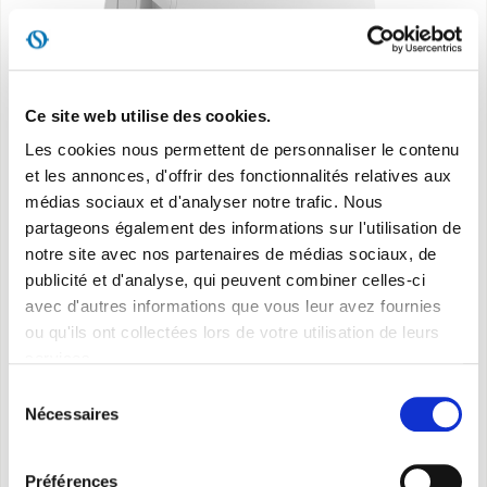
Ce site web utilise des cookies.
Les cookies nous permettent de personnaliser le contenu
et les annonces, d'offrir des fonctionnalités relatives aux
médias sociaux et d'analyser notre trafic. Nous
partageons également des informations sur l'utilisation de
notre site avec nos partenaires de médias sociaux, de
publicité et d'analyse, qui peuvent combiner celles-ci
avec d'autres informations que vous leur avez fournies
ou qu'ils ont collectées lors de votre utilisation de leurs
services.
Sélection
DOLCECLIMA Air Pro 14
Nécessaires
du
consentement
14.000 BTU/h* de puissance pour le plus grand
Préférences