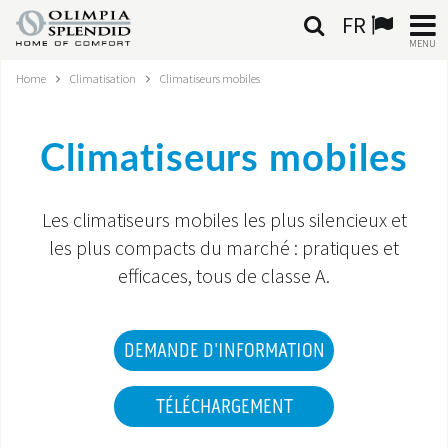
FR
MENU
Home
Climatisation
Climatiseurs mobiles
FRANÇAIS
HOME
Climatiseurs mobiles
CLIMATISATION
Les climatiseurs mobiles les plus silencieux et
CHAUFFAGE
les plus compacts du marché : pratiques et
efficaces, tous de classe A.
TRAITEMENT DE L'AIR
SYSTÈMES INTÉGRÉS
DEMANDE D'INFORMATION
CONTACTS
TÉLÉCHARGEMENT
MONDE OS