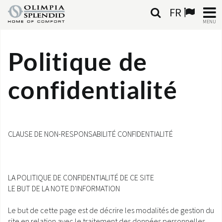
FR
MENU
FRANÇAIS
Politique de
HOME
confidentialité
CLIMATISATION
CHAUFFAGE
CLAUSE DE NON-RESPONSABILITÉ CONFIDENTIALITÉ
TRAITEMENT DE L'AIR
SYSTÈMES INTÉGRÉS
LA POLITIQUE DE CONFIDENTIALITÉ DE CE SITE
LE BUT DE LA NOTE D'INFORMATION
CONTACTS
Le but de cette page est de décrire les modalités de gestion du
MONDE OS
site en relation avec le traitement des données personnelles