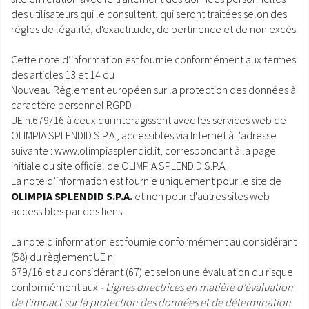
des utilisateurs qui le consultent, qui seront traitées selon des
SAV ET GARANTIE
règles de légalité, d'exactitude, de pertinence et de non excès.
DOCUMENTATIONS
Cette note d’information est fournie conformément aux termes
des articles 13 et 14 du
Nouveau Règlement européen sur la protection des données à
caractère personnel RGPD -
UE n.679/16 à ceux qui interagissent avec les services web de
OLIMPIA SPLENDID S.P.A., accessibles via Internet à l'adresse
suivante :
www.olimpiasplendid.it
, correspondant à la page
initiale du site officiel de OLIMPIA SPLENDID S.P.A..
La note d’information est fournie uniquement pour le site de
OLIMPIA SPLENDID S.P.A.
et non pour d'autres sites web
accessibles par des liens.
La note d'information est fournie conformément au considérant
(58) du règlement UE n.
679/16 et au considérant (67) et selon une évaluation du risque
conformément aux
- Lignes directrices en matière d'évaluation
de l'impact sur la protection des données et de détermination