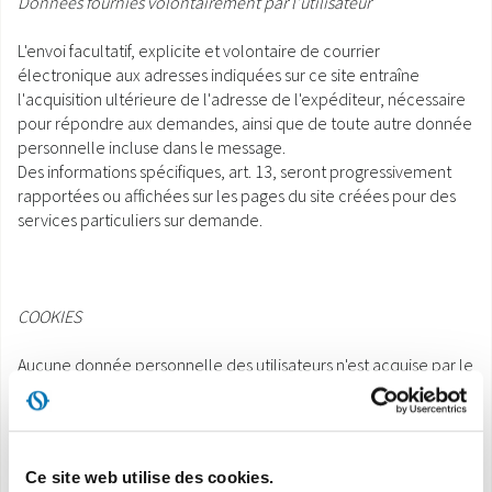
Données fournies volontairement par l'utilisateur
L'envoi facultatif, explicite et volontaire de courrier
électronique aux adresses indiquées sur ce site entraîne
l'acquisition ultérieure de l'adresse de l'expéditeur, nécessaire
pour répondre aux demandes, ainsi que de toute autre donnée
personnelle incluse dans le message.
Des informations spécifiques, art. 13, seront progressivement
rapportées ou affichées sur les pages du site créées pour des
services particuliers sur demande.
COOKIES
Aucune donnée personnelle des utilisateurs n'est acquise par le
site.
Les cookies ne sont pas utilisés pour la transmission
d'informations personnelles, tout comme les systèmes ne sont
pas utilisés pour le repérage et l'identification des utilisateurs.
Ce site web utilise des cookies.
L'utilisation de cookies est strictement limitée à la transmission