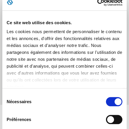
Ce site web utilise des cookies.
Les cookies nous permettent de personnaliser le contenu
MAXIMUM DE PRATICITÉ
et les annonces, d'offrir des fonctionnalités relatives aux
Poignées et roulettes pour un déplacement facile
médias sociaux et d'analyser notre trafic. Nous
partageons également des informations sur l'utilisation de
notre site avec nos partenaires de médias sociaux, de
publicité et d'analyse, qui peuvent combiner celles-ci
avec d'autres informations que vous leur avez fournies
ou qu'ils ont collectées lors de votre utilisation de leurs
services.
Sélection
Nécessaires
du
consentement
Préférences
Caracteristiques