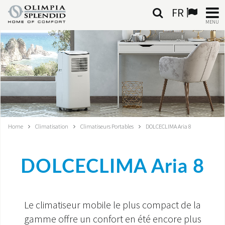
FR
MENU
FRANÇAIS
HOME
CLIMATISATION
CHAUFFAGE
Home
Climatisation
Climatiseurs Portables
DOLCECLIMA Aria 8
TRAITEMENT DE L'AIR
DOLCECLIMA Aria 8
SYSTÈMES INTÉGRÉS
CONTACTS
Le climatiseur mobile le plus compact de la
MONDE OS
gamme offre un confort en été encore plus