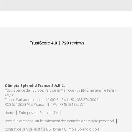
Olimpia Splendid France S.A.R.L.
49bis avenue de l’Europe, Parc de la Malnoue - 77184 Émerainville Paris -
Maps
France Sarl au capital de 100 000 € - Siret : 524 385 374 00029
RCS 524 385 374 à Meaux - N° TVA : FR46 524 385 374
Home
Entreprise
Plan du site
Note d'information sur le traitement des données à caractère personnel
Contrat de service relatif à OS Home / Olimpia Splendid s.p.a