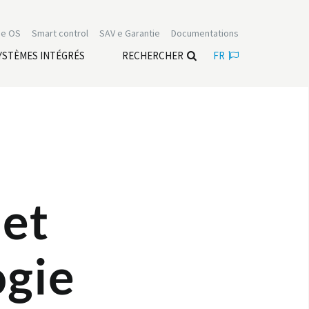
e OS
Smart control
SAV e Garantie
Documentations
YSTÈMES INTÉGRÉS
RECHERCHER
FR
 et
ogie