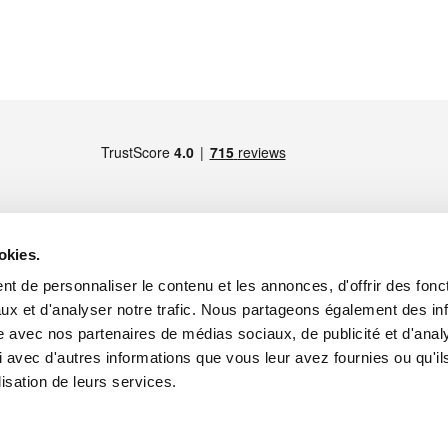
okies.
t de personnaliser le contenu et les annonces, d'offrir des fonct
MEMBRE DE
Paris -
Maps
ux et d'analyser notre trafic. Nous partageons également des in
site avec nos partenaires de médias sociaux, de publicité et d'anal
 avec d'autres informations que vous leur avez fournies ou qu'il
lisation de leurs services.
onnel
appel de produits
ENERALES DE VENTE ANNEE 2026