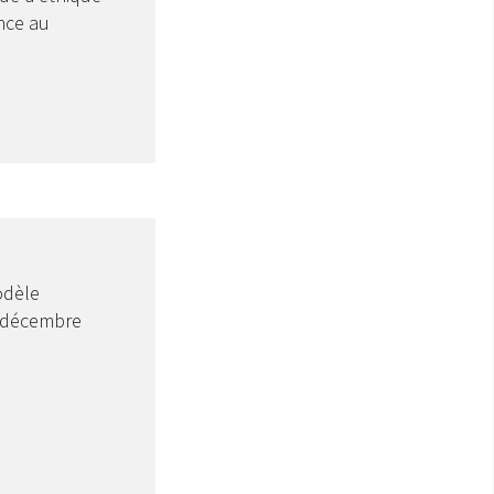
ance au
odèle
1 décembre