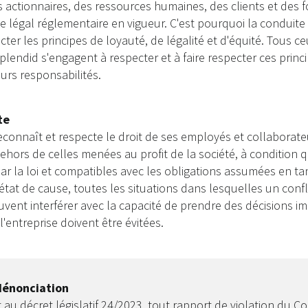
es actionnaires, des ressources humaines, des clients et des 
e légal réglementaire en vigueur. C'est pourquoi la conduite 
cter les principes de loyauté, de légalité et d'équité. Tous ce
plendid s'engagent à respecter et à faire respecter ces prin
urs responsabilités.
te
econnaît et respecte le droit de ses employés et collaborate
dehors de celles menées au profit de la société, à condition q
par la loi et compatibles avec les obligations assumées en t
 état de cause, toutes les situations dans lesquelles un confl
uvent interférer avec la capacité de prendre des décisions im
l'entreprise doivent être évitées.
dénonciation
u décret législatif 24/2023, tout rapport de violation du C