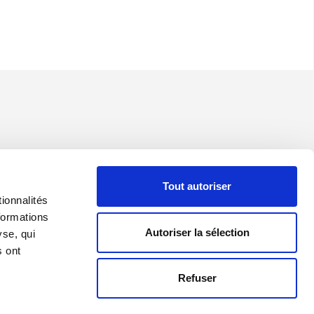
Tout autoriser
ionnalités
formations
Autoriser la sélection
yse, qui
s ont
Refuser