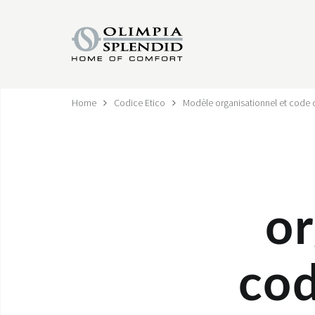
Home
Codice Etico
Modèle organisationnel et code 
or
cod