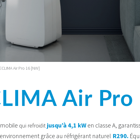
CLIMA Air Pro 16 [NW]
IMA Air Pro
r mobile
jusqu’à 4,1 kW
en classe A, garanti
qui refroidit
'environnement grâce au réfrigérant naturel
R290.
Équi