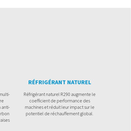
RÉFRIGÉRANT NATUREL
multi-
Réfrigérant naturel R290 augmente le
tre
coefficient de performance des
 anti-
machines et réduit leur impact sur le
harbon
potentiel de réchauffement global.
vaises