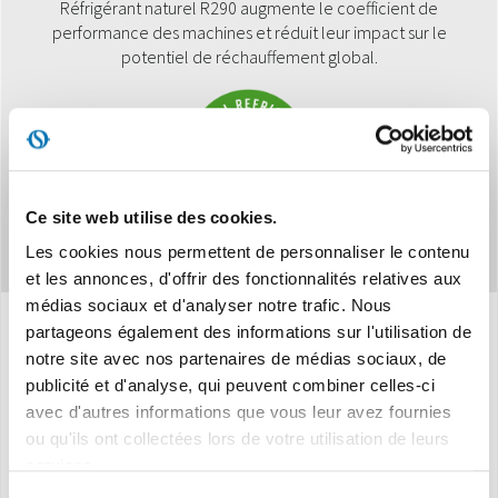
Réfrigérant naturel R290 augmente le coefficient de
performance des machines et réduit leur impact sur le
potentiel de réchauffement global.
Ce site web utilise des cookies.
Les cookies nous permettent de personnaliser le contenu
et les annonces, d'offrir des fonctionnalités relatives aux
médias sociaux et d'analyser notre trafic. Nous
partageons également des informations sur l'utilisation de
notre site avec nos partenaires de médias sociaux, de
Caracteristiques
publicité et d'analyse, qui peuvent combiner celles-ci
avec d'autres informations que vous leur avez fournies
ou qu'ils ont collectées lors de votre utilisation de leurs
Puissance frigorifique nominale:
2,7 kW*
services.
Puissance frigorifique:
12.000 BTU/h**