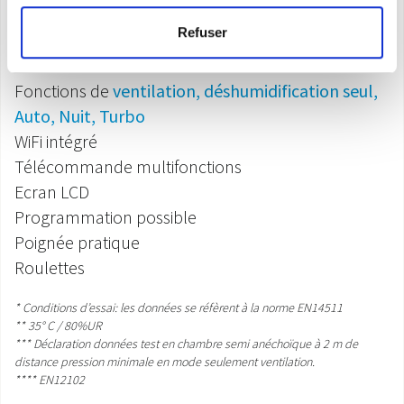
Aucun bac:
élimination automatique des
Refuser
condensats
3 vitesses
de ventilation
Fonctions de
ventilation, déshumidification seul,
Auto, Nuit, Turbo
WiFi intégré
Télécommande multifonctions
Ecran LCD
Programmation possible
Poignée pratique
Roulettes
* Conditions d’essai: les données se réfèrent à la norme EN14511
** 35° C / 80%UR
*** Déclaration données test en chambre semi anéchoïque à 2 m de
distance pression minimale en mode seulement ventilation.
**** EN12102