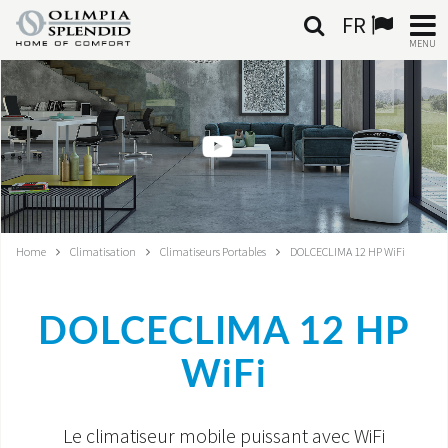
FR
MENU
FRANÇAIS
HOME
CLIMATISATION
CHAUFFAGE
Home
Climatisation
Climatiseurs Portables
DOLCECLIMA 12 HP WiFi
TRAITEMENT DE L'AIR
DOLCECLIMA 12 HP
SYSTÈMES INTÉGRÉS
WiFi
CONTACTS
MONDE OS
Le climatiseur mobile puissant avec WiFi