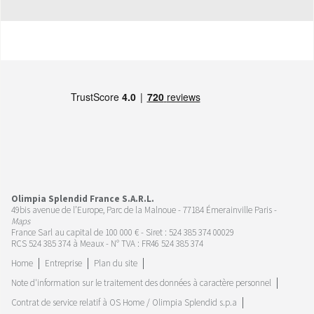
Olimpia Splendid France S.A.R.L.
49bis avenue de l’Europe, Parc de la Malnoue - 77184 Émerainville Paris -
Maps
France Sarl au capital de 100 000 € - Siret : 524 385 374 00029
RCS 524 385 374 à Meaux - N° TVA : FR46 524 385 374
Home
Entreprise
Plan du site
Note d'information sur le traitement des données à caractère personnel
Contrat de service relatif à OS Home / Olimpia Splendid s.p.a