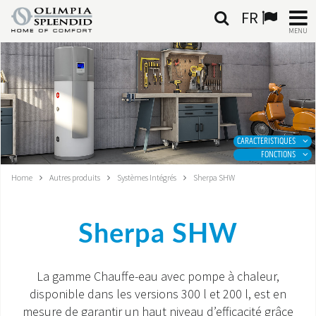
FR
MENU
FRANÇAIS
HOME
CLIMATISATION
CARACTERISTIQUES
FONCTIONS
CHAUFFAGE
Home
Autres produits
Systèmes Intégrés
Sherpa SHW
TRAITEMENT DE L'AIR
Sherpa SHW
SYSTÈMES INTÉGRÉS
CONTACTS
La gamme Chauffe-eau avec pompe à chaleur,
disponible dans les versions 300 l et 200 l, est en
MONDE OS
mesure de garantir un haut niveau d’efficacité grâce