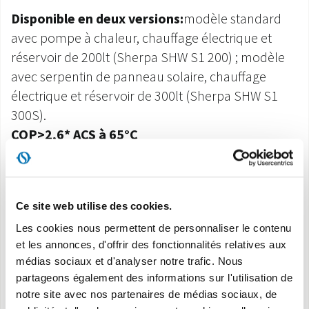
Disponible en deux versions:
modèle standard
avec pompe à chaleur, chauffage électrique et
réservoir de 200lt (Sherpa SHW S1 200) ; modèle
avec serpentin de panneau solaire, chauffage
électrique et réservoir de 300lt (Sherpa SHW S1
300S).
COP>2,6* ACS à 65°C
Classe énergétique
: A
Plage de fonctionnement
en pompe à chaleur
avec une température de l'air de -10C° à 43C°.
Ce site web utilise des cookies.
Réservoir en acier au carbone
avec vitrification
Les cookies nous permettent de personnaliser le contenu
double couche.
et les annonces, d'offrir des fonctionnalités relatives aux
Anode en magnésium anticorrosion
pour
médias sociaux et d'analyser notre trafic. Nous
assurer la durabilité du réservoir.
partageons également des informations sur l'utilisation de
Condenseur à enroulement externe
sans
notre site avec nos partenaires de médias sociaux, de
encrassement ni contamination gaz-eau.