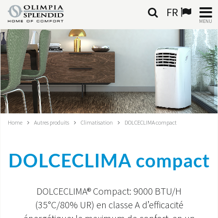
FR
MENU
FRANÇAIS
HOME
CLIMATISATION
CHAUFFAGE
Home
Autres produits
Climatisation
DOLCECLIMA compact
TRAITEMENT DE L'AIR
DOLCECLIMA compact
SYSTÈMES INTÉGRÉS
CONTACTS
DOLCECLIMA®
Compact: 9000 BTU/H
(35°C/80% UR)
en classe A d’efficacité
MONDE OS