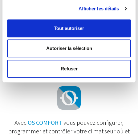
Télécommande
Afficher les détails
Minuterie 24h
Tout autoriser
* Equipement non fermé hermétiquement contenant du GAZ fluoré​
Autoriser la sélection
Smart Control
Refuser
Avec
OS COMFORT
vous pouvez configurer,
programmer et contrôler votre climatiseur où et