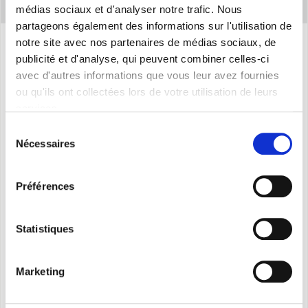
médias sociaux et d'analyser notre trafic. Nous
partageons également des informations sur l'utilisation de
notre site avec nos partenaires de médias sociaux, de
publicité et d'analyse, qui peuvent combiner celles-ci
Caracteristiques
avec d'autres informations que vous leur avez fournies
ou qu'ils ont collectées lors de votre utilisation de leurs
services.
Quatre modèles:
10 - 12 - 18 - 24
Sélection
Puissance fournie en refroidissement (nominale):
Nécessaires
du
2,64 kW - 3,52 kW - 5,28 kW - 7,03 kW
consentement
Puissance fournie en chauffage (nominale):
2,93
Préférences
kW - 3,81 kW - 5,57 kW - 7,33 kW
Classe d’efficacité énergétique en mode
Statistiques
refroidissement:
A++
Classe d’efficacité énergétique en mode chauffage:
Marketing
A+
Gaz Écologique
R32