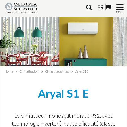
FR
MENU
FRANÇAIS
HOME
CLIMATISATION
CHAUFFAGE
Home
Climatisation
Climatiseurs fixes
Aryal S1 E
TRAITEMENT DE L'AIR
Aryal S1 E
SYSTÈMES INTÉGRÉS
CONTACTS
Le climatiseur monosplit mural à R32, avec
MONDE OS
technologie inverter à haute efficacité (classe