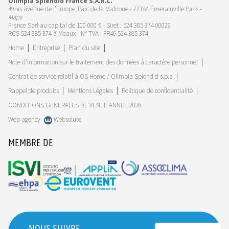
Olimpia Splendid France S.A.R.L.
49bis avenue de l’Europe, Parc de la Malnoue - 77184 Émerainville Paris -
Maps
France Sarl au capital de 100 000 € - Siret : 524 385 374 00029
RCS 524 385 374 à Meaux - N° TVA : FR46 524 385 374
Home
Entreprise
Plan du site
Note d'information sur le traitement des données à caractère personnel
Contrat de service relatif à OS Home / Olimpia Splendid s.p.a
Rappel de produits
Mentions Légales
Politique de confidentialité
CONDITIONS GENERALES DE VENTE ANNEE 2026
Web agency
Websolute
MEMBRE DE
NOUS SUIVRE