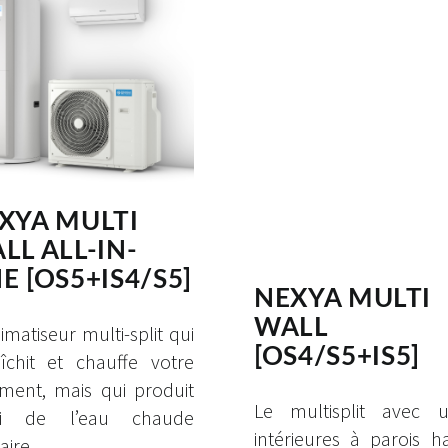
XYA MULTI
LL ALL-IN-
E [OS5+IS4/S5]
NEXYA MULTI
WALL
limatiseur multi-split qui
[OS4/S5+IS5]
aîchit et chauffe votre
ment, mais qui produit
Le multisplit avec u
si de l’eau chaude
intérieures à parois h
aire