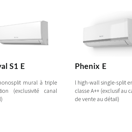
al S1 E
Phenix E
onosplit mural à triple
l high-wall single-split e
ration (exclusivité canal
classe A++ (exclusif au 
l)
de vente au détail)