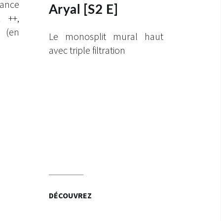
mance
Aryal [S2 E]
A ++,
 (en
Le monosplit mural haut
avec triple filtration
DÉCOUVREZ