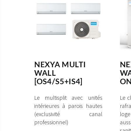
NEXYA MULTI
NE
WALL
WA
[OS4/S5+IS4]
ON
Le multisplit avec unités
Le c
intérieures à parois hautes
rafr
(exclusivité canal
loge
professionnel)
aus
sanit