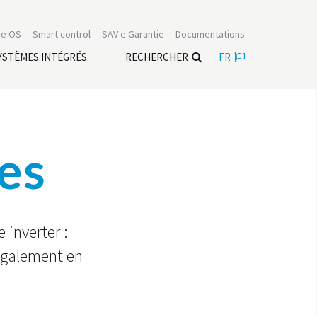
e OS
Smart control
SAV e Garantie
Documentations
YSTÈMES INTÉGRÉS
RECHERCHER
FR
xes
 inverter :
également en