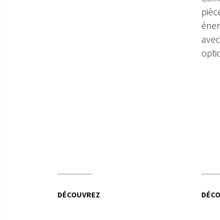
pièc
éner
ave
opti
DÉCOUVREZ
DÉC