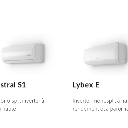
stral S1
Lybex E
ono-split inverter à
Inverter monosplit à ha
i haute
rendement et à paroi h