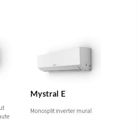
Mystral E
ut
Monosplit inverter mural
aute