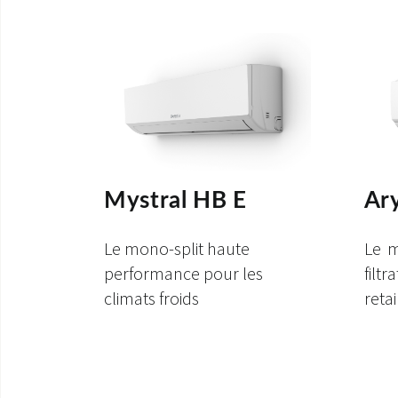
Ary
Mystral HB E
Le m
Le mono-split haute
filt
performance pour les
retai
climats froids