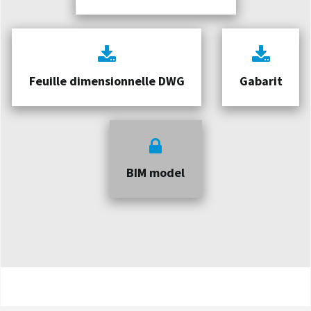
Feuille dimensionnelle DWG
Gabarit
BIM model