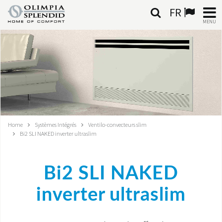
FR
MENU
FRANÇAIS
HOME
CLIMATISATION
CHAUFFAGE
Home
Systèmes Intégrés
Ventilo-convecteurs slim
Bi2 SLI NAKED inverter ultraslim
TRAITEMENT DE L'AIR
SYSTÈMES INTÉGRÉS
Bi2 SLI NAKED
CONTACTS
inverter ultraslim
MONDE OS