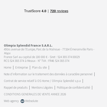
Olimpia Splendid France S.A.R.L.
49bis avenue de l’Europe, Parc de la Malnoue - 77184 Émerainville Paris -
Maps
France Sarl au capital de 100 000 € - Siret : 524 385 374 00029
RCS 524 385 374 à Meaux - N° TVA : FR46 524 385 374
Home
Entreprise
Plan du site
Note d'information sur le traitement des données à caractère personnel
Contrat de service relatif à OS Home / Olimpia Splendid s.p.a
Rappel de produits
Mentions Légales
Politique de confidentialité
CONDITIONS GENERALES DE VENTE ANNEE 2026
Web agency
Websolute