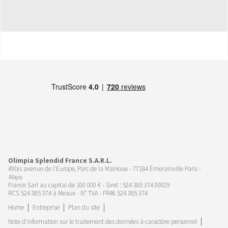
Olimpia Splendid France S.A.R.L.
49bis avenue de l’Europe, Parc de la Malnoue - 77184 Émerainville Paris -
Maps
France Sarl au capital de 100 000 € - Siret : 524 385 374 00029
RCS 524 385 374 à Meaux - N° TVA : FR46 524 385 374
Home
Entreprise
Plan du site
Note d'information sur le traitement des données à caractère personnel