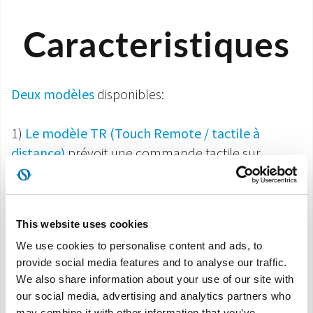
Caracteristiques
Deux modèles
disponibles:
1)
Le modèle TR (Touch Remote / tactile à
distance)
prévoit une commande tactile sur
l’appareil et une télécommande (fournie dans
l’équipement). Par ailleurs, à travers une sélection
de touches, on peut gérer à distance le contrôle
This website uses cookies
grâce à une commande murale Olimpia Splendid
We use cookies to personalise content and ads, to
ou une domotique, à travers le protocole de signal
provide social media features and to analyse our traffic.
Modbus RS485.
We also share information about your use of our site with
our social media, advertising and analytics partners who
2)
Le modèle AR (Analogic Remote / analogique à
may combine it with other information that you’ve