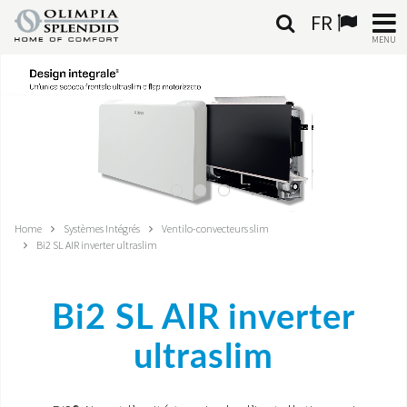
FR
MENU
FRANÇAIS
HOME
CLIMATISATION
CHAUFFAGE
Home
Systèmes Intégrés
Ventilo-convecteurs slim
Bi2 SL AIR inverter ultraslim
TRAITEMENT DE L'AIR
SYSTÈMES INTÉGRÉS
Bi2 SL AIR inverter
CONTACTS
ultraslim
MONDE OS