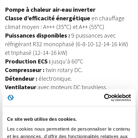
Pompe à chaleur air-eau inverter
Classe d’efficacité énergétique
en chauffage
climat moyen : A+++ (35°C) et A++ (55°C)
Puissances disponibles :
9 puissances avec
réfrigérant R32 monophasé (6-8-10-12-14-16 kW)
et triphasé (12-14-16 kW)
Production ECS :
jusqu'à 60°C
Compresseur :
twin rotary DC.
Détendeur :
électronique.
Ventilateur
avec moteurs DC brushless.
Panneau de commande
à distance à écran tactile
de série (câble de connexion jusqu’à 50 m, non
inclus). Module Wi-Fi intégré pour la gestion de la
Ce site web utilise des cookies.
machine via Smartphone et tablette, avec une app
Les cookies nous permettent de personnaliser le contenu
dédiée (Comfort Home)
et les annonces, d'offrir des fonctionnalités relatives aux