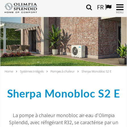
FR
MENU
FRANÇAIS
HOME
CLIMATISATION
CHAUFFAGE
Home
Systèmes Intégrés
Pompes à chaleur
Sherpa Monobloc S2 E
TRAITEMENT DE L'AIR
Sherpa Monobloc S2 E
SYSTÈMES INTÉGRÉS
CONTACTS
La pompe à chaleur monobloc air-eau d'Olimpia
Splendid, avec réfrigérant R32, se caractérise par un
MONDE OS