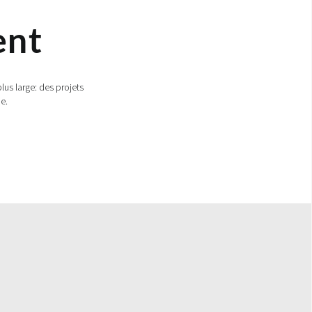
ent
us large: des projets
ue.