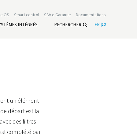
e OS
Smart control
SAV e Garantie
Documentations
YSTÈMES INTÉGRÉS
RECHERCHER
FR
uvent un élément
de départ est la
 avec des filtres
l est complété par