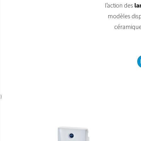
l’action des
la
modèles disp
céramiques
}