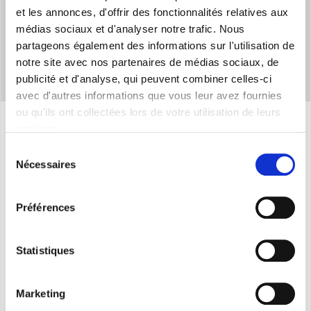
et les annonces, d'offrir des fonctionnalités relatives aux
médias sociaux et d'analyser notre trafic. Nous
partageons également des informations sur l'utilisation de
notre site avec nos partenaires de médias sociaux, de
publicité et d'analyse, qui peuvent combiner celles-ci
avec d'autres informations que vous leur avez fournies
ou qu'ils ont collectées lors de votre utilisation de leurs
services.
Caracteristiques
Sélection
Nécessaires
du
consentement
Timer
: 1,2,4 heures
Préférences
3 vitesses de ventilation
Pompe d’eau avec système cyclique
Statistiques
Oscillation automatique horizontale
Filtres en tissu amovibles et lavables
Marketing
Fonction de protection de la pompe d’eau