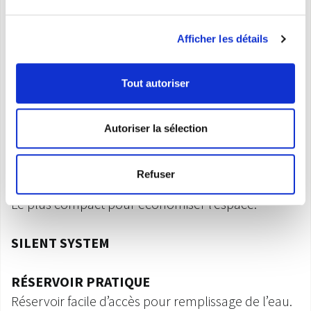
Filtre de protection antipoussière
Réservoir d’eau
(1.1 L)
Afficher les détails
Niveau d’eau visible
Silent System
Tout autoriser
Fonctions
Autoriser la sélection
Refuser
COMPACT
Le plus compact pour économiser l’espace.
SILENT SYSTEM
RÉSERVOIR PRATIQUE
Réservoir facile d’accès pour remplissage de l’eau.