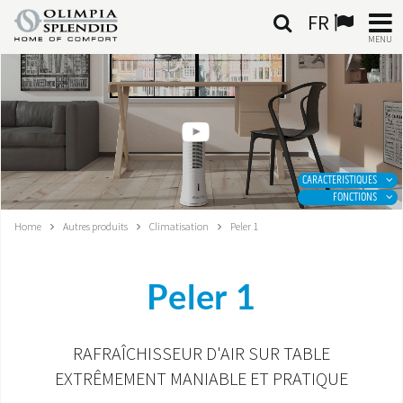
FR
MENU
FRANÇAIS
HOME
CLIMATISATION
CARACTERISTIQUES
FONCTIONS
CHAUFFAGE
Home
Autres produits
Climatisation
Peler 1
TRAITEMENT DE L'AIR
Peler 1
SYSTÈMES INTÉGRÉS
CONTACTS
RAFRAÎCHISSEUR D'AIR SUR TABLE
EXTRÊMEMENT MANIABLE ET PRATIQUE
MONDE OS