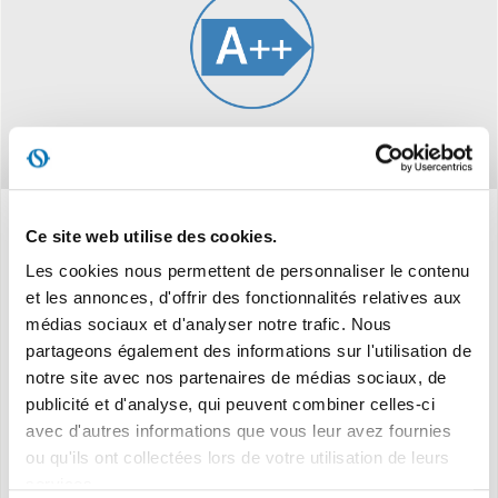
Ce site web utilise des cookies.
Caracteristiques
Les cookies nous permettent de personnaliser le contenu
et les annonces, d'offrir des fonctionnalités relatives aux
médias sociaux et d'analyser notre trafic. Nous
Classe d’efficacité énergétique en mode de
partageons également des informations sur l'utilisation de
refroidissement:
notre site avec nos partenaires de médias sociaux, de
A++
publicité et d'analyse, qui peuvent combiner celles-ci
Classe d’efficacité énergétique en mode de
avec d'autres informations que vous leur avez fournies
chauffage - zone moyenne:
A+
ou qu'ils ont collectées lors de votre utilisation de leurs
Classe d’efficacité énergétique en mode de
services.