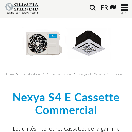
FR
MENU
FRANÇAIS
HOME
CLIMATISATION
CHAUFFAGE
Home
Climatisation
Climatiseurs fixes
Nexya S4 E Cassette Commercial
TRAITEMENT DE L'AIR
Nexya S4 E Cassette
SYSTÈMES INTÉGRÉS
Commercial
CONTACTS
MONDE OS
Les unités intérieures Cassettes de la gamme