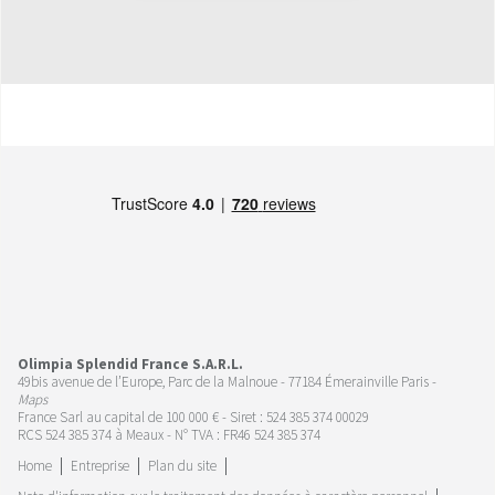
Olimpia Splendid France S.A.R.L.
49bis avenue de l’Europe, Parc de la Malnoue - 77184 Émerainville Paris -
Maps
France Sarl au capital de 100 000 € - Siret : 524 385 374 00029
RCS 524 385 374 à Meaux - N° TVA : FR46 524 385 374
Home
Entreprise
Plan du site