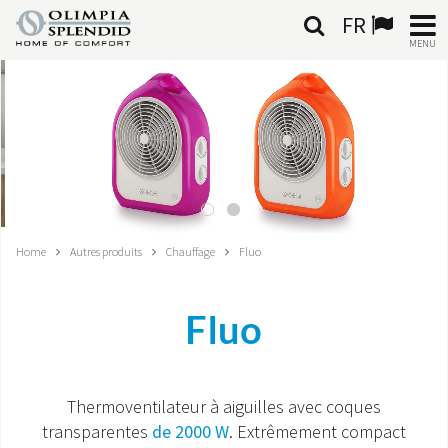
FR
MENU
FRANÇAIS
HOME
CLIMATISATION
CHAUFFAGE
Home
Autres produits
Chauffage
Fluo
TRAITEMENT DE L'AIR
Fluo
SYSTÈMES INTÉGRÉS
CONTACTS
Thermoventilateur à aiguilles avec coques
transparentes
de 2000 W
. Extrêmement compact
MONDE OS