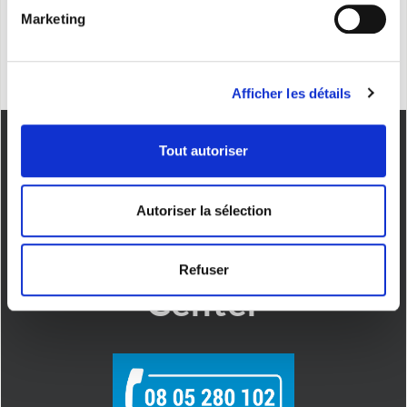
ENVOYER
Marketing
Afficher les détails
Tout autoriser
Autoriser la sélection
Contacter le Call
Refuser
Center