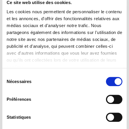
Ce site web utilise des cookies.
Objet de votre demande *
Les cookies nous permettent de personnaliser le contenu
et les annonces, d'offrir des fonctionnalités relatives aux
médias sociaux et d'analyser notre trafic. Nous
Type *
partageons également des informations sur l'utilisation de
notre site avec nos partenaires de médias sociaux, de
publicité et d'analyse, qui peuvent combiner celles-ci
Message *
avec d'autres informations que vous leur avez fournies
ou qu'ils ont collectées lors de votre utilisation de leurs
services.
Sélection
Nécessaires
du
consentement
Je donne mon consentement après avoir lu la
politique de
confidentialité
*
Préférences
Je souhaite recevoir la newsletter et donner mon
consentement après avoir lu la note d'information spécifique
Statistiques
concernant les
newsletters