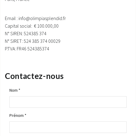
SAV ET GARANTIE
Email :
info@olimpiasplendid.fr
DOCUMENTATIONS
Capital social: € 100.000,00
N° SIREN: 524385 374
N° SIRET: 524 385 374 00029
P.TVA: FR46 524385374
Contactez-nous
Nom *
Prénom *