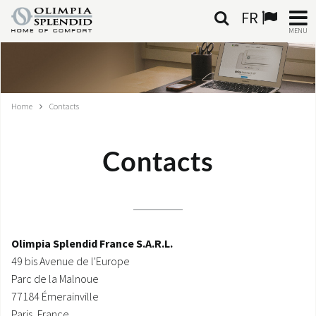
FR
MENU
FRANÇAIS
HOME
Home
Contacts
CLIMATISATION
Contacts
CHAUFFAGE
TRAITEMENT DE L'AIR
SYSTÈMES INTÉGRÉS
Olimpia Splendid France S.A.R.L.
49 bis Avenue de l'Europe
CONTACTS
Parc de la Malnoue
77184 Émerainville
MONDE OS
Paris, France