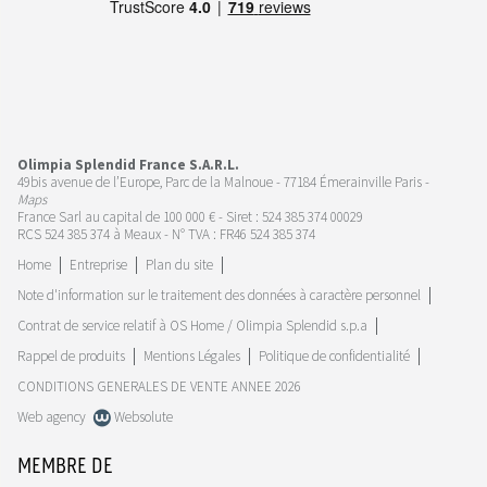
Olimpia Splendid France S.A.R.L.
49bis avenue de l’Europe, Parc de la Malnoue - 77184 Émerainville Paris -
Maps
France Sarl au capital de 100 000 € - Siret : 524 385 374 00029
RCS 524 385 374 à Meaux - N° TVA : FR46 524 385 374
Home
Entreprise
Plan du site
Note d'information sur le traitement des données à caractère personnel
Contrat de service relatif à OS Home / Olimpia Splendid s.p.a
Rappel de produits
Mentions Légales
Politique de confidentialité
CONDITIONS GENERALES DE VENTE ANNEE 2026
Web agency
Websolute
MEMBRE DE