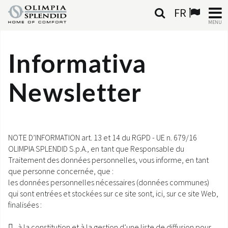
FR
MENU
FRANÇAIS
Informativa
HOME
Newsletter
CLIMATISATION
CHAUFFAGE
NOTE D’INFORMATION art. 13 et 14 du RGPD - UE n. 679/16
TRAITEMENT DE L'AIR
OLIMPIA SPLENDID S.p.A., en tant que Responsable du
Traitement des données personnelles, vous informe, en tant
SYSTÈMES INTÉGRÉS
que personne concernée, que :
les données personnelles nécessaires (données communes)
qui sont entrées et stockées sur ce site sont, ici, sur ce site Web,
CONTACTS
finalisées :
MONDE OS
 à la constitution et à la gestion d’une liste de diffusion pour