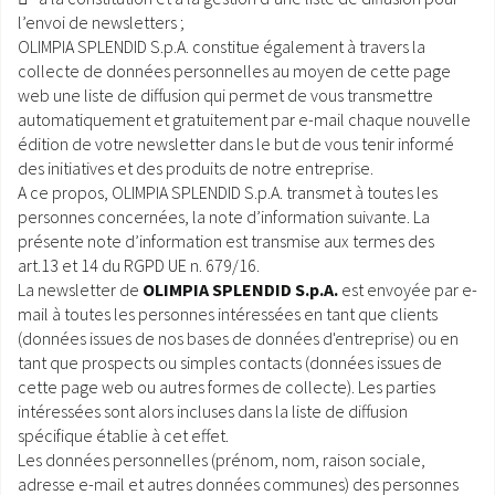
l’envoi de newsletters ;
SAV ET GARANTIE
OLIMPIA SPLENDID S.p.A. constitue également à travers la
collecte de données personnelles au moyen de cette page
DOCUMENTATIONS
web une liste de diffusion qui permet de vous transmettre
automatiquement et gratuitement par e-mail chaque nouvelle
édition de votre newsletter dans le but de vous tenir informé
des initiatives et des produits de notre entreprise.
A ce propos, OLIMPIA SPLENDID S.p.A. transmet à toutes les
personnes concernées, la note d’information suivante. La
présente note d’information est transmise aux termes des
art.13 et 14 du RGPD UE n. 679/16.
La newsletter de
OLIMPIA SPLENDID S.p.A.
est envoyée par e-
mail à toutes les personnes intéressées en tant que clients
(données issues de nos bases de données d'entreprise) ou en
tant que prospects ou simples contacts (données issues de
cette page web ou autres formes de collecte). Les parties
intéressées sont alors incluses dans la liste de diffusion
spécifique établie à cet effet.
Les données personnelles (prénom, nom, raison sociale,
adresse e-mail et autres données communes) des personnes