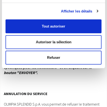
service de newsletter de la manière suivante :
Afficher les détails
CONSENTEMENT AU TRAITEMENT
Tout autoriser
La déclaration de lecture attentive de cette note
Autoriser la sélection
d’information et l'octroi du consentement au
traitement des données personnelles à travers ce site se fait
en cochant la case "Je souhaite recevoir la newsletter et
Refuser
donner mon consentement après avoir lu les informations
spécifiques pour les newsletters" et en cliquant sur le
bouton "ENVOYER".
ANNULATION DU SERVICE
OLIMPIA SPLENDID S.p.A. vous permet de refuser le traitement