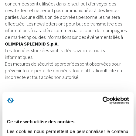
concernées sont utilisées dans le seul but d'envoyer des
newsletters et ne seront pas communiquées à des tierces
parties. Aucune diffusion de données personnelles ne sera
effectuée. Les newsletters ont pour but de transmettre des
informations à caractère commercial et pour des campagnes
de marketing ou des informations sur des événements liés à
OLIMPIA SPLENDID S.p.A
..
Les données stockées sont traitées avec des outils
informatiques.
Des mesures de sécurité appropriées sont observées pour
prévenir toute perte de données, toute utilisation illicite ou
incorrecte et tout accès non autorisé.
Le traitement des données en rapport avec le service de
newsletter a lieu au siège de la société
OLIMPIA SPLENDID
S.p.A
. Et est effectué par du personnel de
OLIMPIA SPLENDID
S.p.A
. En tant que responsable du traitement spécifique Au
Ce site web utilise des cookies.
besoin, pour les activités liées à l'entretien du
Les cookies nous permettent de personnaliser le contenu