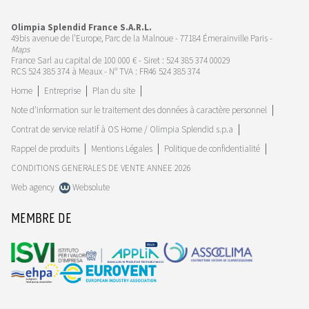
Olimpia Splendid France S.A.R.L.
49bis avenue de l’Europe, Parc de la Malnoue - 77184 Émerainville Paris -
Maps
France Sarl au capital de 100 000 € - Siret : 524 385 374 00029
RCS 524 385 374 à Meaux - N° TVA : FR46 524 385 374
Home
Entreprise
Plan du site
Note d'information sur le traitement des données à caractère personnel
Contrat de service relatif à OS Home / Olimpia Splendid s.p.a
Rappel de produits
Mentions Légales
Politique de confidentialité
CONDITIONS GENERALES DE VENTE ANNEE 2026
Web agency
Websolute
MEMBRE DE