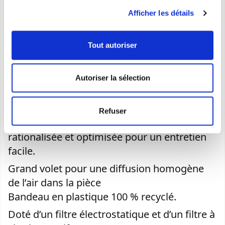
Caracteristiques
Afficher les détails
Puissance max
:
2,1 kW
Tout autoriser
Disponible uniquement en version HP (pompe à
chaleur). L'évacuation des condensats est toujours
obligatoire
Autoriser la sélection
Classe en rafraîchissement
:
A
Gaz réfrigérant
:
R290
Refuser
Disposition interne de la machine
rationalisée et optimisée pour un entretien
facile.
Grand volet pour une diffusion homogène
de l’air dans la pièce
Bandeau en plastique 100 % recyclé.
Doté d’un filtre électrostatique et d’un filtre à