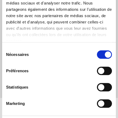
médias sociaux et d'analyser notre trafic. Nous
partageons également des informations sur l'utilisation de
notre site avec nos partenaires de médias sociaux, de
publicité et d'analyse, qui peuvent combiner celles-ci
RÉFRIGÉRANT NATUREL
avec d'autres informations que vous leur avez fournies
ou qu'ils ont collectées lors de votre utilisation de leurs
Utilise le réfrigérant R290, avec un GWP proche de zéro, pour
services.
un impact environnemental réduit.
Sélection
Nécessaires
du
consentement
Préférences
Statistiques
Marketing