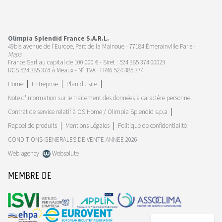
Olimpia Splendid France S.A.R.L.
49bis avenue de l’Europe, Parc de la Malnoue - 77184 Émerainville Paris -
Maps
France Sarl au capital de 100 000 € - Siret : 524 385 374 00029
RCS 524 385 374 à Meaux - N° TVA : FR46 524 385 374
Home
Entreprise
Plan du site
Note d'information sur le traitement des données à caractère personnel
Contrat de service relatif à OS Home / Olimpia Splendid s.p.a
Rappel de produits
Mentions Légales
Politique de confidentialité
CONDITIONS GENERALES DE VENTE ANNEE 2026
Web agency
Websolute
MEMBRE DE