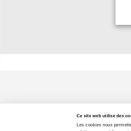
Ce site web utilise des co
Les cookies nous permetten
Olimpia Splendid France S.A.R.L.
49bis avenue de l’Europe, Parc de la Malnoue - 77184 Émerainville 