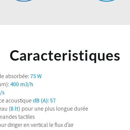
Caracteristiques
le absorbée:
75 W
mum):
400 m3/h
/s
ce acoustique
dB (A): 57
eau (
8 lt
) pour une plus longue durée
andes tactiles
our diriger en vertical le flux d’air