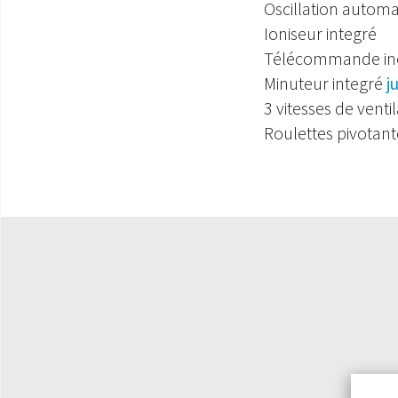
Oscillation automa
Ioniseur integré
Télécommande in
Minuteur integré
j
3 vitesses de venti
Roulettes pivotant