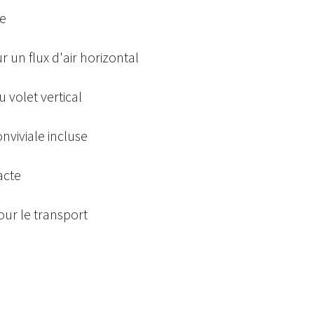
re
 un flux d'air horizontal
volet vertical
viviale incluse
acte
ur le transport
s