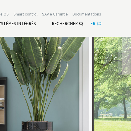
e OS
Smart control
SAV e Garantie
Documentations
YSTÈMES INTÉGRÉS
RECHERCHER
FR