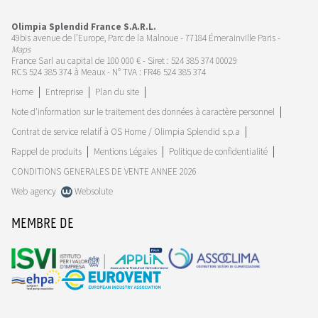
Olimpia Splendid France S.A.R.L.
49bis avenue de l’Europe, Parc de la Malnoue - 77184 Émerainville Paris -
Maps
France Sarl au capital de 100 000 € - Siret : 524 385 374 00029
RCS 524 385 374 à Meaux - N° TVA : FR46 524 385 374
Home
Entreprise
Plan du site
Note d'information sur le traitement des données à caractère personnel
Contrat de service relatif à OS Home / Olimpia Splendid s.p.a
Rappel de produits
Mentions Légales
Politique de confidentialité
CONDITIONS GENERALES DE VENTE ANNEE 2026
Web agency
Websolute
MEMBRE DE