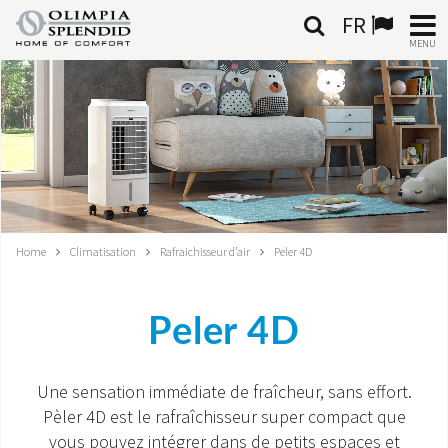
FR
MENU
FRANÇAIS
HOME
CLIMATISATION
CHAUFFAGE
Home
Climatisation
Rafraichisseur d’air
Peler 4D
TRAITEMENT DE L'AIR
Peler 4D
SYSTÈMES INTÉGRÉS
CONTACTS
Une sensation immédiate de fraîcheur, sans effort.
Pèler 4D est le rafraîchisseur super compact que
MONDE OS
vous pouvez intégrer dans de petits espaces et