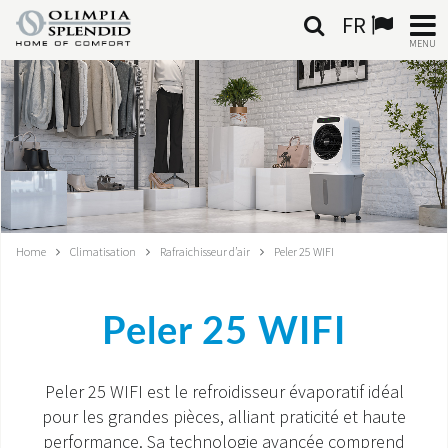
FR
MENU
FRANÇAIS
HOME
CLIMATISATION
CHAUFFAGE
Home
Climatisation
Rafraichisseur d’air
Peler 25 WIFI
TRAITEMENT DE L'AIR
Peler 25 WIFI
SYSTÈMES INTÉGRÉS
CONTACTS
Peler 25 WIFI est le refroidisseur évaporatif idéal
pour les grandes pièces, alliant praticité et haute
MONDE OS
performance. Sa technologie avancée comprend