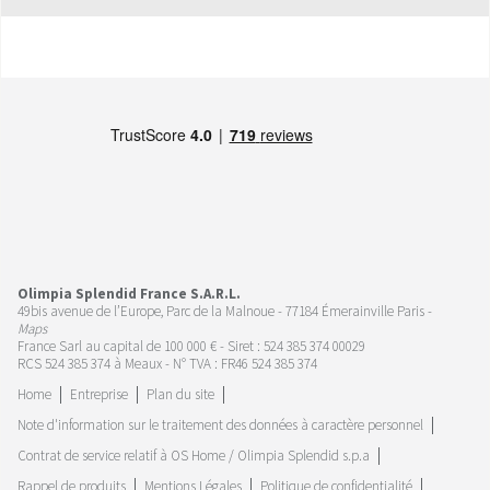
Olimpia Splendid France S.A.R.L.
49bis avenue de l’Europe, Parc de la Malnoue - 77184 Émerainville Paris -
Maps
France Sarl au capital de 100 000 € - Siret : 524 385 374 00029
RCS 524 385 374 à Meaux - N° TVA : FR46 524 385 374
Home
Entreprise
Plan du site
Note d'information sur le traitement des données à caractère personnel
Contrat de service relatif à OS Home / Olimpia Splendid s.p.a
Rappel de produits
Mentions Légales
Politique de confidentialité