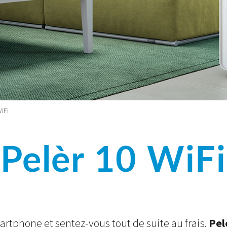
WiFi
Pelèr 10 WiFi
artphone et sentez-vous tout de suite au frais.
Pel