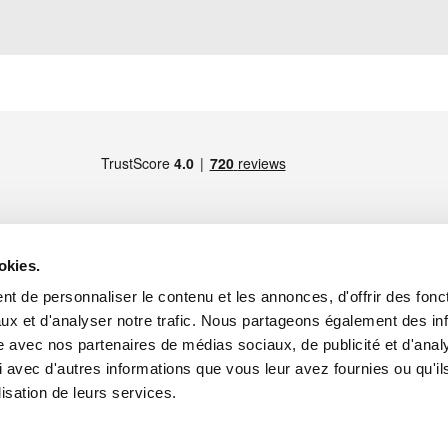
okies.
t de personnaliser le contenu et les annonces, d'offrir des fonct
MEMBRE DE
Paris -
Maps
ux et d'analyser notre trafic. Nous partageons également des in
site avec nos partenaires de médias sociaux, de publicité et d'anal
 avec d'autres informations que vous leur avez fournies ou qu'il
lisation de leurs services.
onnel
appel de produits