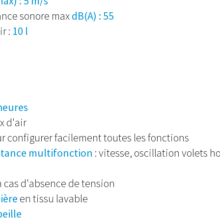
ax) : 5 m/s
ance sonore max
dB(A) : 55
r :
10 l
heures
x d'air
r configurer facilement toutes les fonctions
tance multifonction
: vitesse, oscillation volets h
 cas d'absence de tension
sière
en tissu lavable
beille