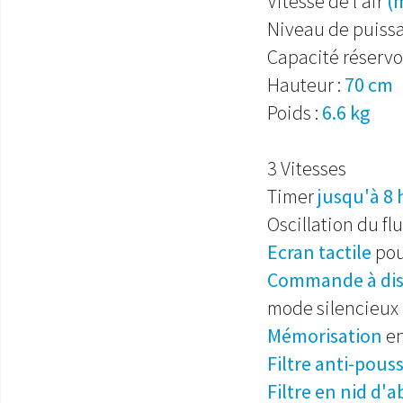
Vitesse de l'air
(m
Niveau de puiss
Capacité réservoi
Hauteur :
70 cm
Poids :
6.6 kg
3 Vitesses
Timer
jusqu'à 8 
Oscillation du flu
Ecran tactile
pou
Commande à dis
mode silencieux
Mémorisation
en
Filtre anti-pous
Filtre en nid d'a