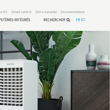
e OS
Smart control
SAV e Garantie
Documentations
YSTÈMES INTÉGRÉS
RECHERCHER
FR