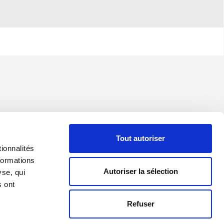
Tout autoriser
ionnalités
formations
Autoriser la sélection
yse, qui
s ont
Refuser