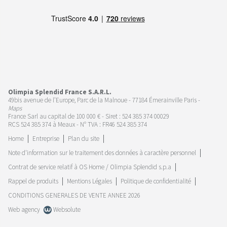
Olimpia Splendid France S.A.R.L.
49bis avenue de l’Europe, Parc de la Malnoue - 77184 Émerainville Paris -
Maps
France Sarl au capital de 100 000 € - Siret : 524 385 374 00029
RCS 524 385 374 à Meaux - N° TVA : FR46 524 385 374
Home
Entreprise
Plan du site
Note d'information sur le traitement des données à caractère personnel
Contrat de service relatif à OS Home / Olimpia Splendid s.p.a
Rappel de produits
Mentions Légales
Politique de confidentialité
CONDITIONS GENERALES DE VENTE ANNEE 2026
Web agency
Websolute