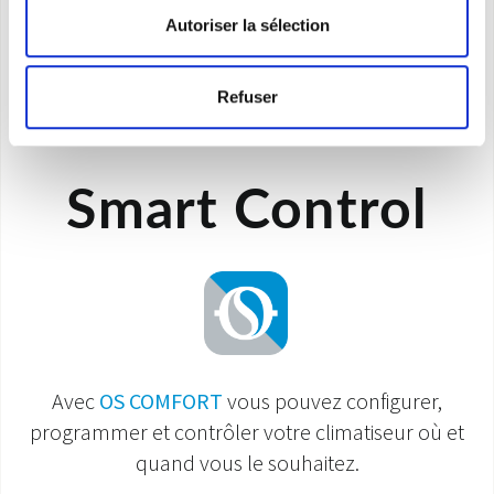
• Compatible avec les systèmes de contrôle
Autoriser la sélection
Airzone.
Refuser
Smart Control
Avec
OS COMFORT
vous pouvez configurer,
programmer et contrôler votre climatiseur où et
quand vous le souhaitez.