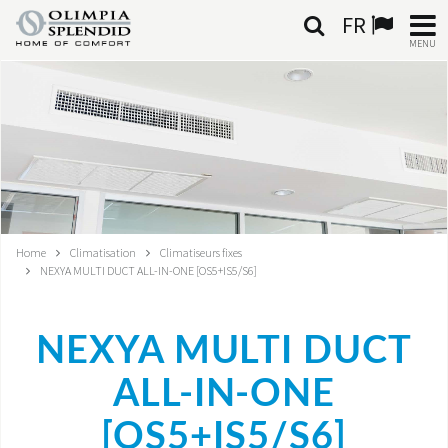
FR
MENU
FRANÇAIS
HOME
CLIMATISATION
CHAUFFAGE
Home
Climatisation
Climatiseurs fixes
NEXYA MULTI DUCT ALL-IN-ONE [OS5+IS5/S6]
TRAITEMENT DE L'AIR
SYSTÈMES INTÉGRÉS
NEXYA MULTI DUCT
CONTACTS
ALL-IN-ONE
[OS5+IS5/S6]
MONDE OS