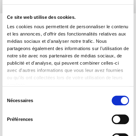
Ce site web utilise des cookies.
Les cookies nous permettent de personnaliser le contenu
Caracteristiques
et les annonces, d'offrir des fonctionnalités relatives aux
médias sociaux et d'analyser notre trafic. Nous
partageons également des informations sur l'utilisation de
notre site avec nos partenaires de médias sociaux, de
Puissance frigorifique nominale : 4,1 kW
publicité et d'analyse, qui peuvent combiner celles-ci
avec d'autres informations que vous leur avez fournies
Puissance frigorifique : 16 000 BTU/h
ou qu'ils ont collectées lors de votre utilisation de leurs
services.
Classe énergétique : A
Sélection
Indice d'efficacité énergétique nominal : EER 2,6
Nécessaires
du
consentement
Préférences
Capacité maximale de déshumidification : 3,8