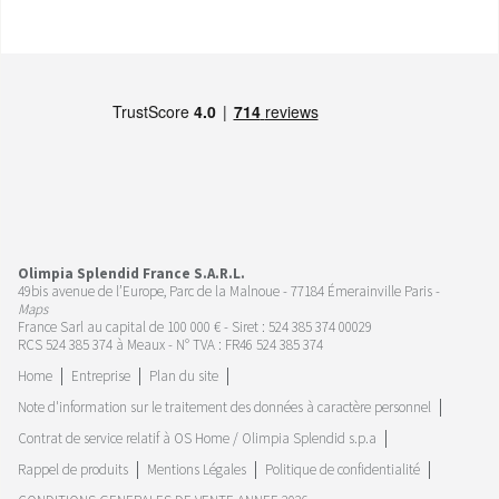
Olimpia Splendid France S.A.R.L.
49bis avenue de l’Europe, Parc de la Malnoue - 77184 Émerainville Paris -
Maps
France Sarl au capital de 100 000 € - Siret : 524 385 374 00029
RCS 524 385 374 à Meaux - N° TVA : FR46 524 385 374
Home
Entreprise
Plan du site
Note d'information sur le traitement des données à caractère personnel
Contrat de service relatif à OS Home / Olimpia Splendid s.p.a
Rappel de produits
Mentions Légales
Politique de confidentialité