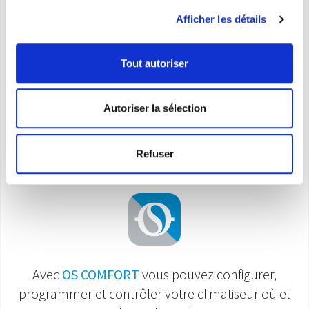
Télécommande
Afficher les détails
Minuterie 24h
Tout autoriser
* Equipement non fermé hermétiquement contenant du GAZ fluoré​
Autoriser la sélection
Smart Control
Refuser
Avec
OS COMFORT
vous pouvez configurer,
programmer et contrôler votre climatiseur où et