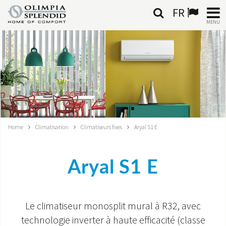
FR
MENU
FRANÇAIS
HOME
CLIMATISATION
CHAUFFAGE
Home
Climatisation
Climatiseurs fixes
Aryal S1 E
TRAITEMENT DE L'AIR
Aryal S1 E
SYSTÈMES INTÉGRÉS
CONTACTS
Le climatiseur monosplit mural à R32, avec
MONDE OS
technologie inverter à haute efficacité (classe