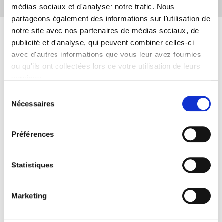
médias sociaux et d'analyser notre trafic. Nous
partageons également des informations sur l'utilisation de
notre site avec nos partenaires de médias sociaux, de
publicité et d'analyse, qui peuvent combiner celles-ci
Caracteristiques
avec d'autres informations que vous leur avez fournies
ou qu'ils ont collectées lors de votre utilisation de leurs
services.
Quatre modèles:
10 - 12 - 18 - 24
Sélection
Puissance fournie en refroidissement (nominale):
Nécessaires
du
2,64 kW - 3,52 kW - 5,28 kW - 7,03 kW
consentement
Puissance fournie en chauffage (nominale):
2,93
Préférences
kW - 3,81 kW - 5,57 kW - 7,33 kW
Classe d’efficacité énergétique en mode
Statistiques
refroidissement:
A++
Classe d’efficacité énergétique en mode chauffage:
Marketing
A+
Gaz Écologique
R32