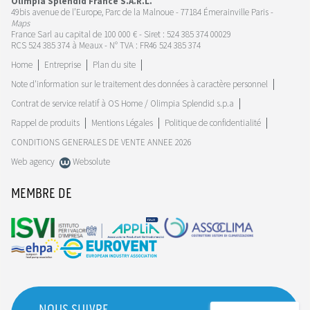
Olimpia Splendid France S.A.R.L.
49bis avenue de l’Europe, Parc de la Malnoue - 77184 Émerainville Paris -
Maps
France Sarl au capital de 100 000 € - Siret : 524 385 374 00029
RCS 524 385 374 à Meaux - N° TVA : FR46 524 385 374
Home
Entreprise
Plan du site
Note d'information sur le traitement des données à caractère personnel
Contrat de service relatif à OS Home / Olimpia Splendid s.p.a
Rappel de produits
Mentions Légales
Politique de confidentialité
CONDITIONS GENERALES DE VENTE ANNEE 2026
Web agency
Websolute
MEMBRE DE
NOUS SUIVRE