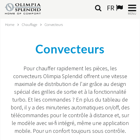
FR
MENU
Home
Chauffage
Convecteurs
FRANÇAIS
HOME
Convecteurs
CLIMATISATION
Pour chauffer rapidement les pièces, les
CHAUFFAGE
convecteurs Olimpia Splendid offrent une vitesse
maximale de distribution de l'air grâce au design
TRAITEMENT DE L'AIR
spécial des grilles de sortie et à la fonctionnalité
turbo. Et les commandes ? En plus du tableau de
SYSTÈMES INTÉGRÉS
bord, il y a des minuteries automatiques on/off, des
télécommandes pour le contrôle à distance et, sur
CONTACTS
le modèle avec wi-fi intégré, même une application
mobile. Pour un confort toujours sous contrôle.
MONDE OS