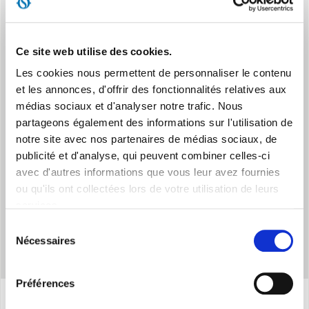
Ce site web utilise des cookies.
Les cookies nous permettent de personnaliser le contenu
et les annonces, d'offrir des fonctionnalités relatives aux
SYSTEME SECURISE
médias sociaux et d'analyser notre trafic. Nous
Protection IP21 contre la chute de gouttes d'eau et dispositif
partageons également des informations sur l'utilisation de
anti-basculement
notre site avec nos partenaires de médias sociaux, de
publicité et d'analyse, qui peuvent combiner celles-ci
avec d'autres informations que vous leur avez fournies
ou qu'ils ont collectées lors de votre utilisation de leurs
services.
Sélection
Nécessaires
du
consentement
Préférences