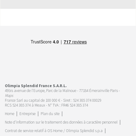
Olimpia Splendid France S.A.R.L.
49bis avenue de l’Europe, Parc de la Malnoue - 77184 Émerainville Paris -
Maps
France Sarl au capital de 100 000 € - Siret : 524 385 374 00029
RCS 524 385 374 à Meaux - N° TVA : FR46 524 385 374
Home
Entreprise
Plan du site
Note d'information sur le traitement des données à caractère personnel
Contrat de service relatif à OS Home / Olimpia Splendid s.p.a