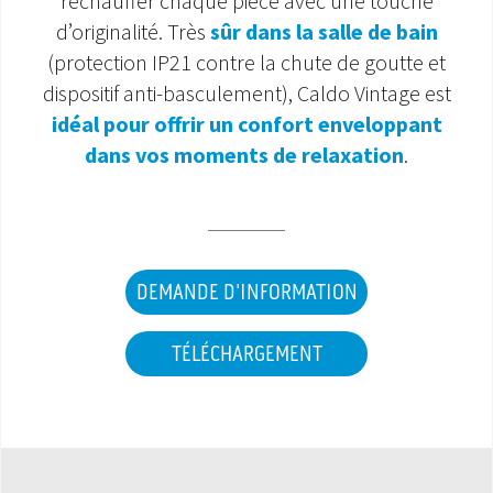
réchauffer chaque pièce avec une touche
d’originalité. Très
sûr dans la salle de bain
SAV ET GARANTIE
(protection IP21 contre la chute de goutte et
dispositif anti-basculement), Caldo Vintage est
DOCUMENTATIONS
idéal pour offrir un confort enveloppant
dans vos moments de relaxation
.
DEMANDE D'INFORMATION
TÉLÉCHARGEMENT