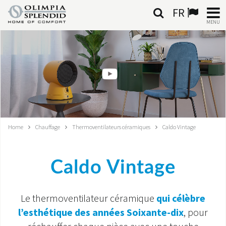
FR
MENU
FRANÇAIS
HOME
CLIMATISATION
CHAUFFAGE
Home
Chauffage
Thermoventilateurs céramiques
Caldo Vintage
TRAITEMENT DE L'AIR
Caldo Vintage
SYSTÈMES INTÉGRÉS
CONTACTS
Le thermoventilateur céramique
qui célèbre
l’esthétique des années Soixante-dix
, pour
MONDE OS