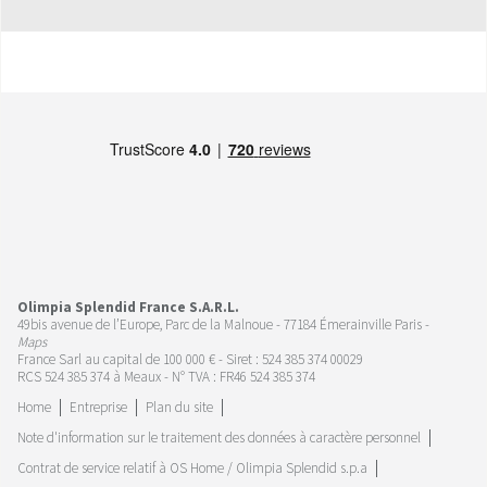
Olimpia Splendid France S.A.R.L.
49bis avenue de l’Europe, Parc de la Malnoue - 77184 Émerainville Paris -
Maps
France Sarl au capital de 100 000 € - Siret : 524 385 374 00029
RCS 524 385 374 à Meaux - N° TVA : FR46 524 385 374
Home
Entreprise
Plan du site
Note d'information sur le traitement des données à caractère personnel
Contrat de service relatif à OS Home / Olimpia Splendid s.p.a