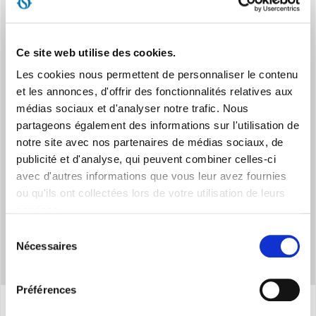
Ce site web utilise des cookies.
Les cookies nous permettent de personnaliser le contenu
et les annonces, d'offrir des fonctionnalités relatives aux
SYSTEME SECURISE
médias sociaux et d'analyser notre trafic. Nous
Protection IP21 contre la chute de gouttes d'eau et dispositif
partageons également des informations sur l'utilisation de
anti-basculement
notre site avec nos partenaires de médias sociaux, de
publicité et d'analyse, qui peuvent combiner celles-ci
avec d'autres informations que vous leur avez fournies
ou qu'ils ont collectées lors de votre utilisation de leurs
services.
Sélection
Nécessaires
du
consentement
Préférences