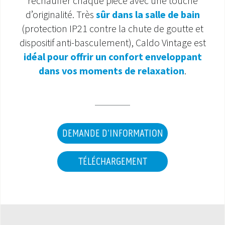
réchauffer chaque pièce avec une touche
d’originalité. Très
sûr dans la salle de bain
SAV ET GARANTIE
(protection IP21 contre la chute de goutte et
dispositif anti-basculement), Caldo Vintage est
DOCUMENTATIONS
idéal pour offrir un confort enveloppant
dans vos moments de relaxation
.
DEMANDE D'INFORMATION
TÉLÉCHARGEMENT