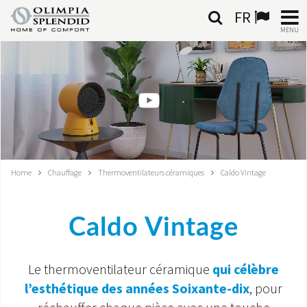
FR
MENU
FRANÇAIS
HOME
CLIMATISATION
CHAUFFAGE
Home
Chauffage
Thermoventilateurs céramiques
Caldo Vintage
TRAITEMENT DE L'AIR
Caldo Vintage
SYSTÈMES INTÉGRÉS
CONTACTS
Le thermoventilateur céramique
qui célèbre
l’esthétique des années Soixante-dix
, pour
MONDE OS