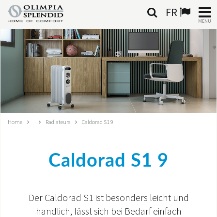
FR
MENU
FRANÇAIS
HOME
CLIMATISATION
CHAUFFAGE
Home
Radiateurs
Caldorad S1 9
TRAITEMENT DE L'AIR
Caldorad S1 9
SYSTÈMES INTÉGRÉS
CONTACTS
Der Caldorad S1 ist besonders leicht und
MONDE OS
handlich, lässt sich bei Bedarf einfach