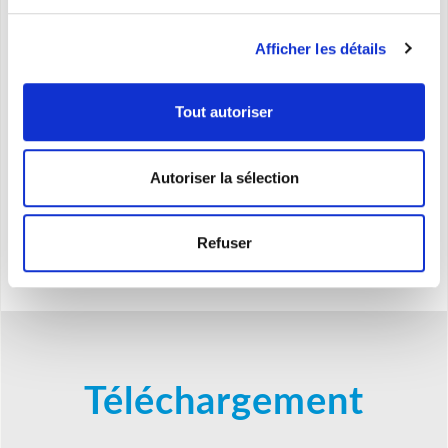
Afficher les détails
Caracteristiques
Tout autoriser
Thermostat de sécurité
Thermostat d'ambiance
Autoriser la sélection
Interrupteur anti-basculement
Poignée pratique
Enrouleur de câble et roulettes escamotables
Refuser
Téléchargement