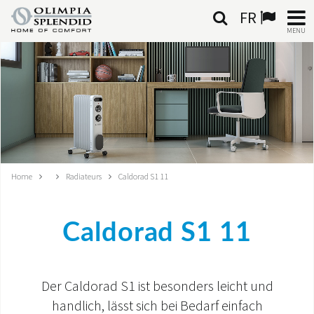
FR
MENU
FRANÇAIS
HOME
CLIMATISATION
CHAUFFAGE
Home
Radiateurs
Caldorad S1 11
TRAITEMENT DE L'AIR
Caldorad S1 11
SYSTÈMES INTÉGRÉS
CONTACTS
Der Caldorad S1 ist besonders leicht und
MONDE OS
handlich, lässt sich bei Bedarf einfach