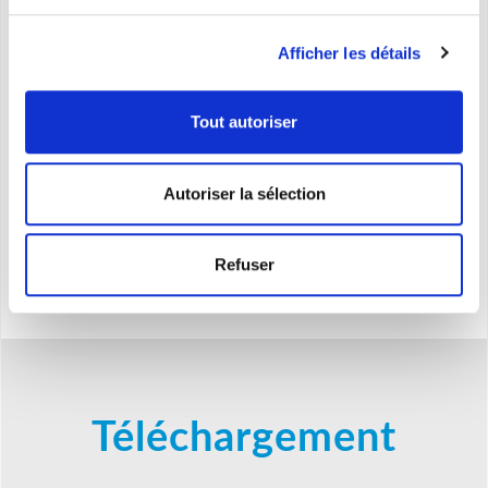
Afficher les détails
Caracteristiques
Tout autoriser
Thermostat de sécurité
Thermostat d'ambiance
Autoriser la sélection
Interrupteur anti-basculement
Poignée pratique
Enrouleur de câble et roulettes escamotables
Refuser
Téléchargement