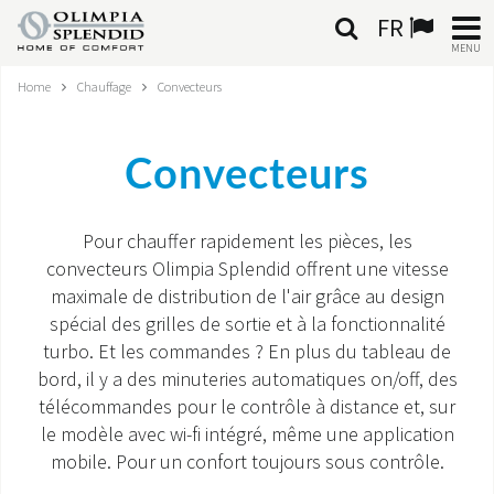
FR
MENU
Home
Chauffage
Convecteurs
FRANÇAIS
HOME
Convecteurs
CLIMATISATION
Pour chauffer rapidement les pièces, les
CHAUFFAGE
convecteurs Olimpia Splendid offrent une vitesse
maximale de distribution de l'air grâce au design
TRAITEMENT DE L'AIR
spécial des grilles de sortie et à la fonctionnalité
turbo. Et les commandes ? En plus du tableau de
SYSTÈMES INTÉGRÉS
bord, il y a des minuteries automatiques on/off, des
télécommandes pour le contrôle à distance et, sur
CONTACTS
le modèle avec wi-fi intégré, même une application
mobile. Pour un confort toujours sous contrôle.
MONDE OS