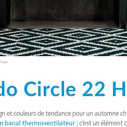
H Ion
do Circle 22 H
gn et couleurs de tendance pour un automne ch
un banal thermoventilateur :
c’est un élément