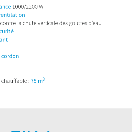
sance
1000/2200 W
entilation
contre la chute verticale des gouttes d’eau
curité
ant
e cordon
3
chauffable :
75 m