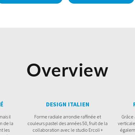
Overview
RÉ
DESIGN ITALIEN
ais il
Forme radiale arrondie raffinée et
Grâce 
n de la
couleurs pastel des années 50, fruit de la
vertical
nt les
collaboration avec le studio Ercoli +
égaleme