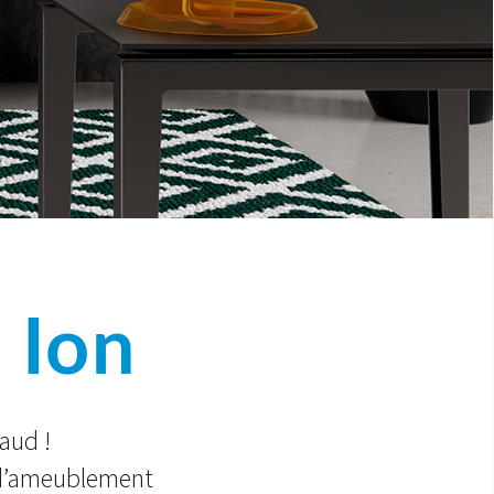
 Ion
aud !
 d’ameublement