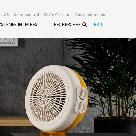
e OS
Smart control
SAV e Garantie
Documentations
YSTÈMES INTÉGRÉS
RECHERCHER
FR