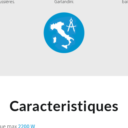
ussières.
Garlandini.
bai
Caracteristiques
que max
2200 W