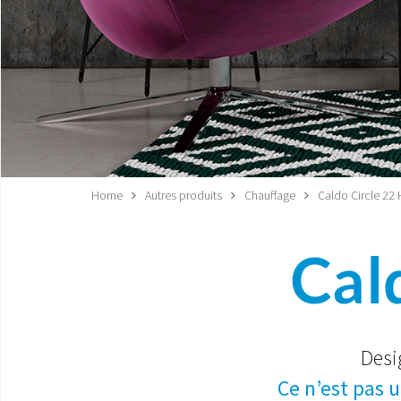
Home
Autres produits
Chauffage
Caldo Circle 22 
Cal
Desi
Ce n’est pas 