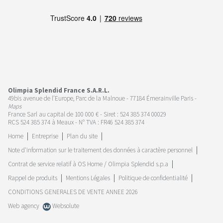
Olimpia Splendid France S.A.R.L.
49bis avenue de l’Europe, Parc de la Malnoue - 77184 Émerainville Paris -
Maps
France Sarl au capital de 100 000 € - Siret : 524 385 374 00029
RCS 524 385 374 à Meaux - N° TVA : FR46 524 385 374
Home
Entreprise
Plan du site
Note d'information sur le traitement des données à caractère personnel
Contrat de service relatif à OS Home / Olimpia Splendid s.p.a
Rappel de produits
Mentions Légales
Politique de confidentialité
CONDITIONS GENERALES DE VENTE ANNEE 2026
Web agency
Websolute