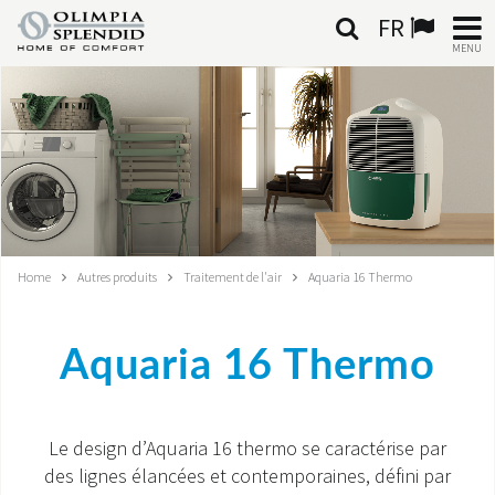
FR
MENU
FRANÇAIS
HOME
CLIMATISATION
CHAUFFAGE
Home
Autres produits
Traitement de l'air
Aquaria 16 Thermo
TRAITEMENT DE L'AIR
Aquaria 16 Thermo
SYSTÈMES INTÉGRÉS
CONTACTS
Le design d’Aquaria 16 thermo se caractérise par
des lignes élancées et contemporaines, défini par
MONDE OS