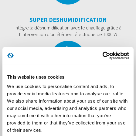
SUPER DESHUMIDIFICATION
Intègre la déshumidification avec le chauffage grâce à
l’intervention d’un élément électrique de 1000 W
This website uses cookies
We use cookies to personalise content and ads, to
SECHAGE/TURBO
provide social media features and to analyse our traffic.
Optimise le processus de séchage du linge en faisant
We also share information about your use of our site with
fonctionner le déshumidificateur en continu.
our social media, advertising and analytics partners who
may combine it with other information that you’ve
provided to them or that they’ve collected from your use
of their services.