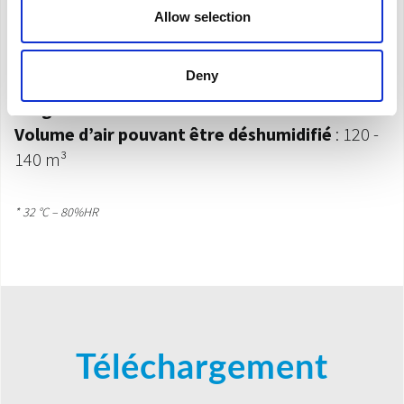
Alarme réservoir plein
Allow selection
Évacuation continue
de la condensation
Dispositif électronique
de dégivrage
Deny
Niveau d’eau visible
Poignée
Volume d’air pouvant être déshumidifié
: 120 -
140 m³
* 32 °C – 80%HR
Téléchargement