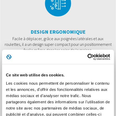
DESIGN ERGONOMIQUE
Facile à déplacer, grâce aux poignées latérales et aux
roulettes, il a un design super compact pour un positionnement
facile même dans les coins de la maison.
Ce site web utilise des cookies.
Les cookies nous permettent de personnaliser le contenu
et les annonces, d'offrir des fonctionnalités relatives aux
médias sociaux et d'analyser notre trafic. Nous
MEMORY
partageons également des informations sur l'utilisation de
L'humidité peut être surveillée à distance via l'application OS
notre site avec nos partenaires de médias sociaux, de
Home, ce qui permet une gestion plus pratique, plus précise et
publicité et d'analyse, qui peuvent combiner celles-ci