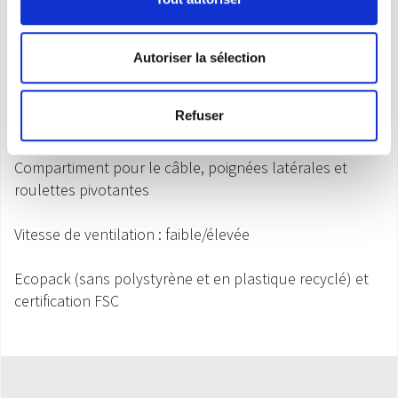
Fonctionnement en continu, sans retirer le réservoir
Programmation quotidienne de la minuterie
Autoriser la sélection
Réservoir amovible avec couvercle et ouverture facile
Refuser
pour la vidange
Compartiment pour le câble, poignées latérales et
roulettes pivotantes
Vitesse de ventilation : faible/élevée
Ecopack (sans polystyrène et en plastique recyclé) et
certification FSC