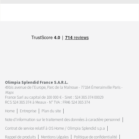
Olimpia Splendid France S.A.R.L.
49bis avenue de l’Europe, Parc de la Malnoue - 77184 Émerainville Paris -
Maps
France Sarl au capital de 100 000 € - Siret : 524 385 374 00029
RCS 524 385 374 à Meaux - N° TVA : FR46 524 385 374
Home
Entreprise
Plan du site
Note d'information sur le traitement des données à caractère personnel
Contrat de service relatif à OS Home / Olimpia Splendid s.p.a
Rappel de produits
Mentions Légales
Politique de confidentialité