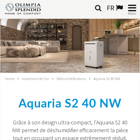
FR
MENU
FRANÇAIS
HOME
CLIMATISATION
CHAUFFAGE
Home
traitement de l'air
Déshumidificateurs
Aquaria S2 40 NW
TRAITEMENT DE L'AIR
Aquaria S2 40 NW
SYSTÈMES INTÉGRÉS
CONTACTS
Grâce à son design ultra-compact, l'Aquaria S2 40
NW permet de déshumidifier efficacement la pièce
MONDE OS
tout en occupant un espace extrêmement réduit,