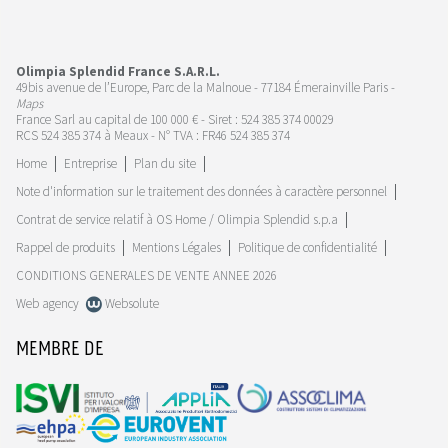
Olimpia Splendid France S.A.R.L.
49bis avenue de l’Europe, Parc de la Malnoue - 77184 Émerainville Paris -
Maps
France Sarl au capital de 100 000 € - Siret : 524 385 374 00029
RCS 524 385 374 à Meaux - N° TVA : FR46 524 385 374
Home
Entreprise
Plan du site
Note d'information sur le traitement des données à caractère personnel
Contrat de service relatif à OS Home / Olimpia Splendid s.p.a
Rappel de produits
Mentions Légales
Politique de confidentialité
CONDITIONS GENERALES DE VENTE ANNEE 2026
Web agency
Websolute
MEMBRE DE