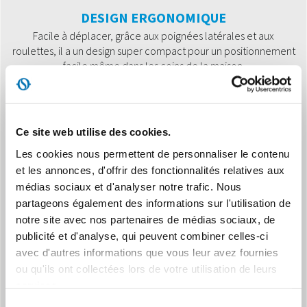
DESIGN ERGONOMIQUE
Facile à déplacer, grâce aux poignées latérales et aux
roulettes, il a un design super compact pour un positionnement
facile même dans les coins de la maison.
Ce site web utilise des cookies.
Les cookies nous permettent de personnaliser le contenu
et les annonces, d'offrir des fonctionnalités relatives aux
médias sociaux et d'analyser notre trafic. Nous
MEMORY
partageons également des informations sur l'utilisation de
Redémarrage automatique après une coupure de courant
notre site avec nos partenaires de médias sociaux, de
avec conservation des paramètres
publicité et d'analyse, qui peuvent combiner celles-ci
avec d'autres informations que vous leur avez fournies
ou qu'ils ont collectées lors de votre utilisation de leurs
services.
Sélection