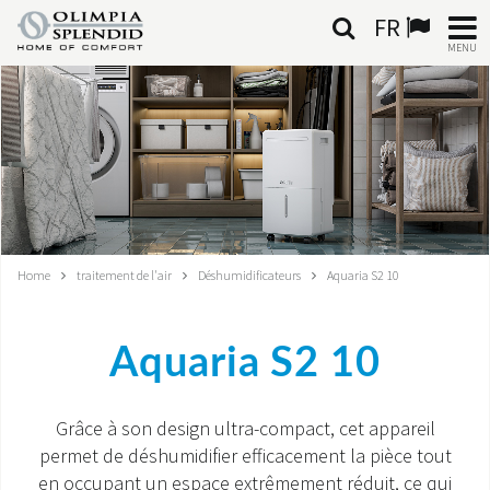
FR
MENU
FRANÇAIS
HOME
CLIMATISATION
CHAUFFAGE
Home
traitement de l'air
Déshumidificateurs
Aquaria S2 10
TRAITEMENT DE L'AIR
Aquaria S2 10
SYSTÈMES INTÉGRÉS
CONTACTS
Grâce à son design ultra-compact, cet appareil
permet de déshumidifier efficacement la pièce tout
MONDE OS
en occupant un espace extrêmement réduit, ce qui