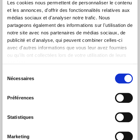
Les cookies nous permettent de personnaliser le contenu
l’électronique sur l’appareil, de maintenir le
et les annonces, d'offrir des fonctionnalités relatives aux
confort avec le rayonnement, comme un
médias sociaux et d'analyser notre trafic. Nous
normale radiateur. Il garantit donc :
partageons également des informations sur l'utilisation de
notre site avec nos partenaires de médias sociaux, de
publicité et d'analyse, qui peuvent combiner celles-ci
>> silence absolu
avec d'autres informations que vous leur avez fournies
>> économies d’énergie
ou qu'ils ont collectées lors de votre utilisation de leurs
services.
Sélection
Par rapport aux autres systèmes radiants non
Nécessaires
du
hydroniques, la technologie RADIANT+ a une
consentement
efficacité et un rendement supérieurs grâce à :
Préférences
>> une température de surface moyenne plus
élevée, et donc une puissance radiante plus
importante
Statistiques
>> une plus grande uniformité dans le
chauffage de la surface
Marketing