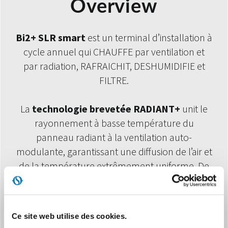
Overview
Bi2+ SLR smart
est un terminal d’installation à
cycle annuel qui CHAUFFE par ventilation et
par radiation, RAFRAICHIT, DESHUMIDIFIE et
FILTRE.
La
technologie brevetée RADIANT+
unit le
rayonnement à basse température du
panneau radiant à la ventilation auto-
modulante, garantissant une diffusion de l’air et
de la température extrêmement uniforme. De
cette façon, il est en mesure d’amener les
pièces au point de réglage souhaité
rapidement et une fois le point de réglage
Ce site web utilise des cookies.
atteint, grâce aux algorithmes automatiques de