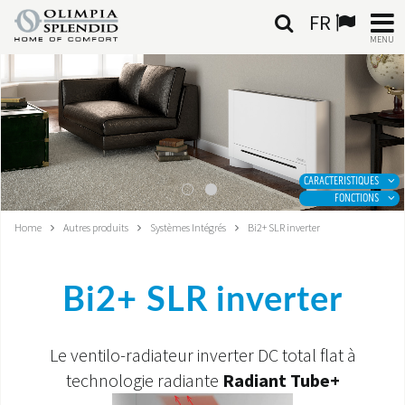
FR
MENU
FRANÇAIS
HOME
CLIMATISATION
CARACTERISTIQUES
FONCTIONS
CHAUFFAGE
Home
Autres produits
Systèmes Intégrés
Bi2+ SLR inverter
TRAITEMENT DE L'AIR
Bi2+ SLR inverter
SYSTÈMES INTÉGRÉS
CONTACTS
Le ventilo-radiateur inverter DC total flat à
technologie radiante
Radiant Tube+
MONDE OS