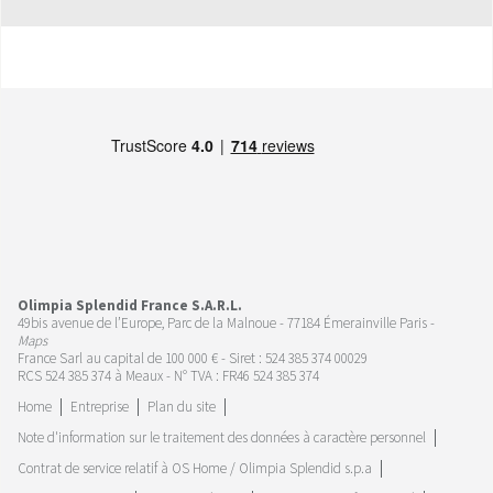
Olimpia Splendid France S.A.R.L.
49bis avenue de l’Europe, Parc de la Malnoue - 77184 Émerainville Paris -
Maps
France Sarl au capital de 100 000 € - Siret : 524 385 374 00029
RCS 524 385 374 à Meaux - N° TVA : FR46 524 385 374
Home
Entreprise
Plan du site
Note d'information sur le traitement des données à caractère personnel
Contrat de service relatif à OS Home / Olimpia Splendid s.p.a