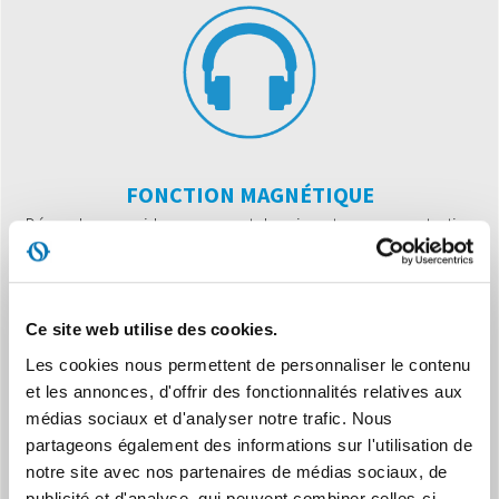
FONCTION MAGNÉTIQUE
Décrochage rapide moyennant des aimants pour un entretien
plus facile sans intervention de professionnel
Ce site web utilise des cookies.
Les cookies nous permettent de personnaliser le contenu
et les annonces, d'offrir des fonctionnalités relatives aux
médias sociaux et d'analyser notre trafic. Nous
partageons également des informations sur l'utilisation de
FONCTION INTELLIGENTE
notre site avec nos partenaires de médias sociaux, de
Grâce à la présence de la sonde de détection de la
publicité et d'analyse, qui peuvent combiner celles-ci