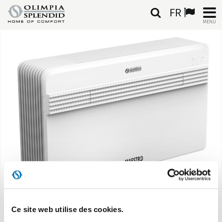
FR
MENU
FRANÇAIS
HOME
CLIMATISATION
CHAUFFAGE
TRAITEMENT DE L'AIR
SYSTÈMES INTÉGRÉS
CONTACTS
Home
Homepage
Design
Ce site web utilise des cookies.
MONDE OS