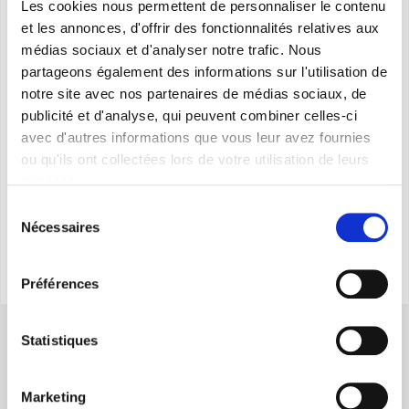
Les cookies nous permettent de personnaliser le contenu
et les annonces, d'offrir des fonctionnalités relatives aux
Design
SAV ET GARANTIE
médias sociaux et d'analyser notre trafic. Nous
partageons également des informations sur l'utilisation de
DOCUMENTATIONS
notre site avec nos partenaires de médias sociaux, de
publicité et d'analyse, qui peuvent combiner celles-ci
avec d'autres informations que vous leur avez fournies
La conception pour Olimpia Splendid n'est pas
ou qu'ils ont collectées lors de votre utilisation de leurs
seulement esthétique. C' est une perspective très large:
services.
des projets Olimpia Splendid s'intègrent entre
l'ingénierie, la forme et l'esthétique.
Sélection
Nécessaires
du
consentement
Préférences
Statistiques
Marketing