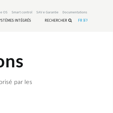
e OS
Smart control
SAV e Garantie
Documentations
YSTÈMES INTÉGRÉS
RECHERCHER
FR
ons
orisé par les