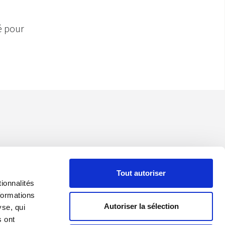
é pour
Tout autoriser
ionnalités
formations
Autoriser la sélection
yse, qui
s ont