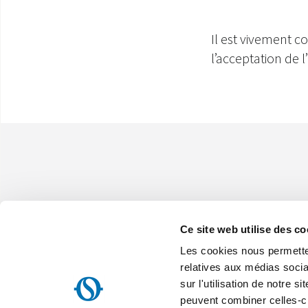
Il est vivement c
l’acceptation de l
Ce site web utilise des co
Les cookies nous permetten
Olimpia Splendid France S.A.R.L.
49bis avenue de l’Europe, Parc de la Malnoue - 77184 Émerainville 
relatives aux médias socia
France Sarl au capital de 100 000 € - Siret : 524 385 374 00029
sur l'utilisation de notre 
RCS 524 385 374 à Meaux - N° TVA : FR46 524 385 374
peuvent combiner celles-ci
Home
Entreprise
Plan du site