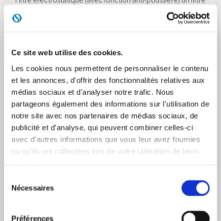
HEPA avec une efficacité de 99,9 % sur les particules PM 2,5 et
de 99,7 % sur les PM 0,3.
Ce site web utilise des cookies.
Les cookies nous permettent de personnaliser le contenu
et les annonces, d'offrir des fonctionnalités relatives aux
médias sociaux et d'analyser notre trafic. Nous
partageons également des informations sur l'utilisation de
ROUES PIVOTANTES
notre site avec nos partenaires de médias sociaux, de
publicité et d'analyse, qui peuvent combiner celles-ci
Il peut être facilement transporté dans n'importe quelle
direction, grâce à la rotation des roues à 360 degrés.
avec d'autres informations que vous leur avez fournies
ou qu'ils ont collectées lors de votre utilisation de leurs
services.
Sélection
Nécessaires
du
consentement
Préférences