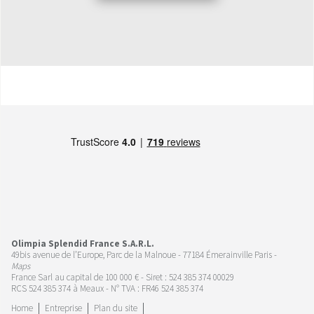
Olimpia Splendid France S.A.R.L.
49bis avenue de l’Europe, Parc de la Malnoue - 77184 Émerainville Paris -
Maps
France Sarl au capital de 100 000 € - Siret : 524 385 374 00029
RCS 524 385 374 à Meaux - N° TVA : FR46 524 385 374
Home
Entreprise
Plan du site