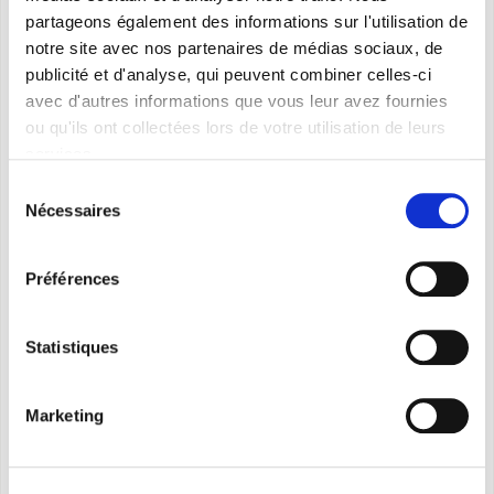
partageons également des informations sur l'utilisation de
notre site avec nos partenaires de médias sociaux, de
Quatre modèles:
9 - 12 - 18 - 24
publicité et d'analyse, qui peuvent combiner celles-ci
Puissance fournie en refroidissement
avec d'autres informations que vous leur avez fournies
(nominale)
:
2,64 kW - 3,52 kW - 5,28 kW - 7,03 kW
ou qu'ils ont collectées lors de votre utilisation de leurs
Puissance fournie en chauffage (nominale):
services.
2,93 kW - 3,37 kW - 5,57 kW - 7,33 kW
Sélection
Classe d’efficacité énergétique en mode
Nécessaires
du
refroidissement
: A++
consentement
Classe d’efficacité énergétique en mode
Préférences
chauffage
: A+
Écologique R32 de gaz
*
Statistiques
Affichage LED
Minuterie 24h
Marketing
*Equipement non fermé hermétiquement contenant du GAZ fluoré