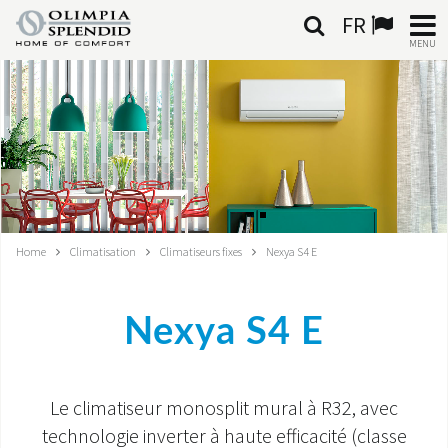
FR
MENU
FRANÇAIS
HOME
CLIMATISATION
CHAUFFAGE
Home
Climatisation
Climatiseurs fixes
Nexya S4 E
TRAITEMENT DE L'AIR
Nexya S4 E
SYSTÈMES INTÉGRÉS
CONTACTS
Le climatiseur monosplit mural à R32, avec
MONDE OS
technologie inverter à haute efficacité (classe