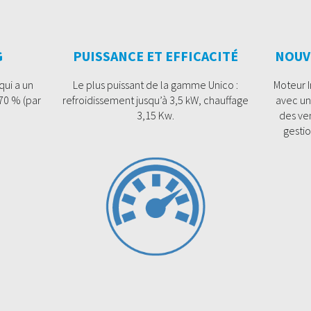
G
PUISSANCE ET EFFICACITÉ
NOUV
 qui a un
Le plus puissant de la gamme Unico :
Moteur I
 70 % (par
refroidissement jusqu’à 3,5 kW, chauffage
avec un
3,15 Kw.
des ven
gesti