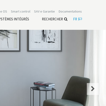
e OS
Smart control
SAV e Garantie
Documentations
YSTÈMES INTÉGRÉS
RECHERCHER
FR
Next