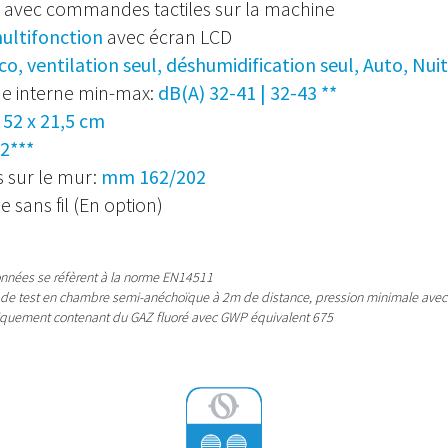
avec commandes tactiles sur la machine
ltifonction
avec écran LCD
o, ventilation seul, déshumidification seul, Auto, Nuit,
ue interne min-max:
dB(A) 32-41 | 32-43 **
 52 x 21,5 cm
2***
s sur le mur:
mm 162/202
ans fil (En option)
données se réfèrent à la norme EN14511
 de test en chambre semi-anéchoïque à 2m de distance, pression minimale avec 
iquement contenant du GAZ fluoré avec GWP équivalent 675