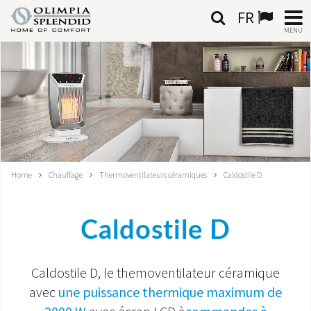
FR
MENU
FRANÇAIS
HOME
CLIMATISATION
CHAUFFAGE
Home
Chauffage
Thermoventilateurs céramiques
Caldostile D
TRAITEMENT DE L'AIR
Caldostile D
SYSTÈMES INTÉGRÉS
CONTACTS
Caldostile D, le themoventilateur céramique
avec
une puissance thermique maximum de
MONDE OS