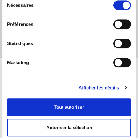
Nécessaires
du
consentement
Préférences
Statistiques
Marketing
Caracteristiques
Afficher les détails
Puissance thermique
max: 2000 W
Tout autoriser
Résistance céramique
Timer
Autoriser la sélection
Écran tactile LCD
Thermostat d’ambiance