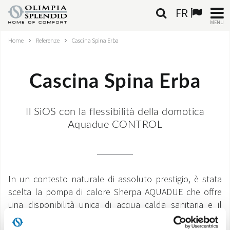
FR
MENU
Home
Referenze
Cascina Spina Erba
FRANÇAIS
HOME
Cascina Spina Erba
CLIMATISATION
Il SiOS con la flessibilità della domotica
CHAUFFAGE
Aquadue CONTROL
TRAITEMENT DE L'AIR
SYSTÈMES INTÉGRÉS
In un contesto naturale di assoluto prestigio, è stata
scelta la pompa di calore Sherpa AQUADUE che offre
CONTACTS
una disponibilità unica di acqua calda sanitaria e il
comfort impareggiabile dei ventilradiatori Bi2. Il sistema
MONDE OS