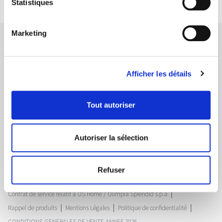
Statistiques
Marketing
Afficher les détails
Tout autoriser
Olimpia Splendid France S.A.R.L.
49bis avenue de l’Europe, Parc de la Malnoue - 77184 Émerainville Paris -
Maps
Autoriser la sélection
France Sarl au capital de 100 000 € - Siret : 524 385 374 00029
RCS 524 385 374 à Meaux - N° TVA : FR46 524 385 374
Home
Entreprise
Plan du site
Refuser
Note d'information sur le traitement des données à caractère personnel
Contrat de service relatif à OS Home / Olimpia Splendid s.p.a
Rappel de produits
Mentions Légales
Politique de confidentialité
CONDITIONS GENERALES DE VENTE ANNEE 2026