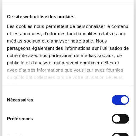
domotico Aquadue CONTROL supervisiona il sistema
anche da remoto e ottimizza la flessibilità d’uso.
SAV ET GARANTIE
Ce site web utilise des cookies.
Zona Climatica E (secondo normativa italiana).
DOCUMENTATIONS
Les cookies nous permettent de personnaliser le contenu
et les annonces, d'offrir des fonctionnalités relatives aux
PROGETTO:
médias sociaux et d'analyser notre trafic. Nous
Proprietà: Privato
partageons également des informations sur l'utilisation de
Uso: Residenziale Classe A
notre site avec nos partenaires de médias sociaux, de
Totale abitazioni: n°1 alloggio e laboratorio
publicité et d'analyse, qui peuvent combiner celles-ci
STT. Mazzalli (MN)
avec d'autres informations que vous leur avez fournies
ou qu'ils ont collectées lors de votre utilisation de leurs
services.
DESCRIZIONE PROGETTO:
Sélection
IMPIANTO: SiOS e regolazione AQUADUE Control
Nécessaires
du
GENERATORI: pompa di calore Sherpa AQUADUE
consentement
TERMINALI: n°10 Bi2 SLR (radiante)
Préférences