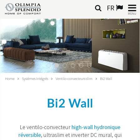
FR
MENU
FRANÇAIS
HOME
CLIMATISATION
CHAUFFAGE
Home
Systèmes Intégrés
Ventilo-convecteurs slim
Bi2 Wall
TRAITEMENT DE L'AIR
Bi2 Wall
SYSTÈMES INTÉGRÉS
CONTACTS
Le ventilo-convecteur
high-wall hydronique
réversible
, ultraslim et inverter DC mural, qui
MONDE OS