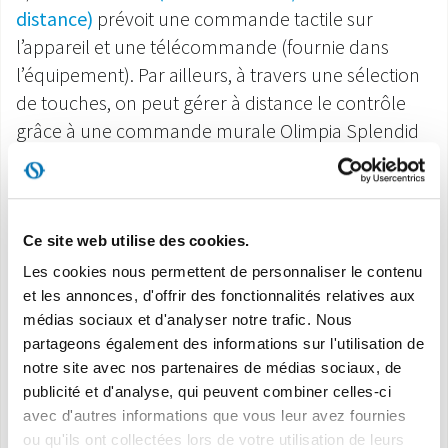
distance)
prévoit une commande tactile sur
l’appareil et une télécommande (fournie dans
l’équipement). Par ailleurs, à travers une sélection
de touches, on peut gérer à distance le contrôle
grâce à une commande murale Olimpia Splendid
ou une domotique, à travers le protocole de signal
Modbus RS485.
2)
Le modèle AR (Analogic Remote / analogique à
Ce site web utilise des cookies.
distance)
permet de Domotique configurer une
Les cookies nous permettent de personnaliser le contenu
gestion à distance universelle pour toutes les
et les annonces, d'offrir des fonctionnalités relatives aux
médias sociaux et d'analyser notre trafic. Nous
commandes murales et tous les systèmes de
partageons également des informations sur l'utilisation de
domotique, à travers le protocole de signal
notre site avec nos partenaires de médias sociaux, de
analogique 0-10V ou numérique à 4 Vit.
publicité et d'analyse, qui peuvent combiner celles-ci
avec d'autres informations que vous leur avez fournies
CARACTERISTIQUES
ou qu'ils ont collectées lors de votre utilisation de leurs