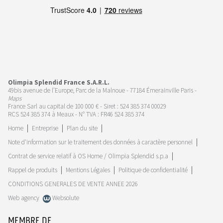
Olimpia Splendid France S.A.R.L.
49bis avenue de l’Europe, Parc de la Malnoue - 77184 Émerainville Paris -
Maps
France Sarl au capital de 100 000 € - Siret : 524 385 374 00029
RCS 524 385 374 à Meaux - N° TVA : FR46 524 385 374
Home
Entreprise
Plan du site
Note d'information sur le traitement des données à caractère personnel
Contrat de service relatif à OS Home / Olimpia Splendid s.p.a
Rappel de produits
Mentions Légales
Politique de confidentialité
CONDITIONS GENERALES DE VENTE ANNEE 2026
Web agency
Websolute
MEMBRE DE