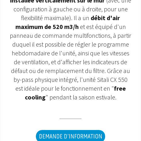
installée verticalement sur le mur
(avec une
configuration à gauche ou à droite, pour une
SAV ET GARANTIE
flexibilité maximale). Il a un
débit d'air
maximum de 520 m3/h
et est équipé d'un
DOCUMENTATIONS
panneau de commande multifonctions, à partir
duquel il est possible de régler le programme
hebdomadaire de l'unité, ainsi que les vitesses
de ventilation, et d'afficher les indicateurs de
défaut ou de remplacement du filtre. Grâce au
by-pass physique intégré, l'unité Sitali CX 550
est idéale pour le fonctionnement en "
free
cooling
" pendant la saison estivale.
DEMANDE D'INFORMATION