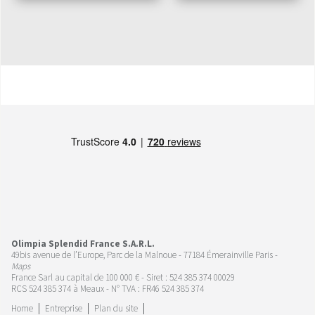
Olimpia Splendid France S.A.R.L.
49bis avenue de l’Europe, Parc de la Malnoue - 77184 Émerainville Paris -
Maps
France Sarl au capital de 100 000 € - Siret : 524 385 374 00029
RCS 524 385 374 à Meaux - N° TVA : FR46 524 385 374
Home
Entreprise
Plan du site