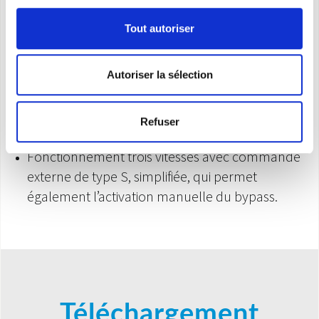
Enregistrement et chargement des paramètres.
Tout autoriser
Branchement capteurs d’ambiance à distance
(humidité, CO2, etc.)
Interface ModBus.
Autoriser la sélection
Branchement à résistance électrique placée
avant ou après la machine.
Refuser
Branchement à batterie à eau pour chauffage.
Fonctionnement trois vitesses avec commande
externe de type S, simplifiée, qui permet
également l’activation manuelle du bypass.
Téléchargement