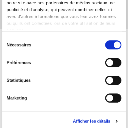
notre site avec nos partenaires de médias sociaux, de
publicité et d'analyse, qui peuvent combiner celles-ci
avec d'autres informations que vous leur avez fournies
ou qu'ils ont collectées lors de votre utilisation de leurs
services.
Sélection
Nécessaires
du
Caracteristiques
consentement
Préférences
Réglage et sélection de 3 vitesses.
Fonction Boost.
Statistiques
Mode Holiday et Night Mode.
Programmation hebdomadaire.
Marketing
Gestion bypass.
Équilibrage flux d’air.
Indicateur entretien filtres et défauts.
Afficher les détails
Compteur heures de fonctionnement.