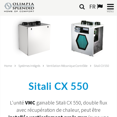
FR
MENU
FRANÇAIS
HOME
CLIMATISATION
CHAUFFAGE
Home
Systèmes Intégrés
Ventilation Mécanique Contrôlée
Sitali CX 550
TRAITEMENT DE L'AIR
Sitali CX 550
SYSTÈMES INTÉGRÉS
CONTACTS
L'unité
VMC
gainable Sitali CX 550, double flux
avec récupération de chaleur, peut être
MONDE OS