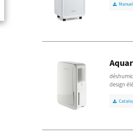
Manuel 
Aquar
déshumidi
design él
Catalo