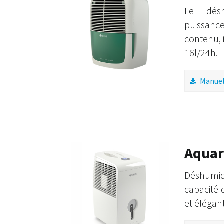
Le désh
puissan
contenu, i
16l/24h.
Manuel 
Aquar
Déshumid
capacité 
et élégant