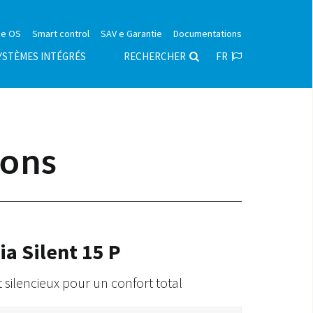
e OS
Smart control
SAV e Garantie
Documentations
YSTÈMES INTÉGRÉS
RECHERCHER
FR
ons
ia Silent 15 P
t silencieux pour un confort total