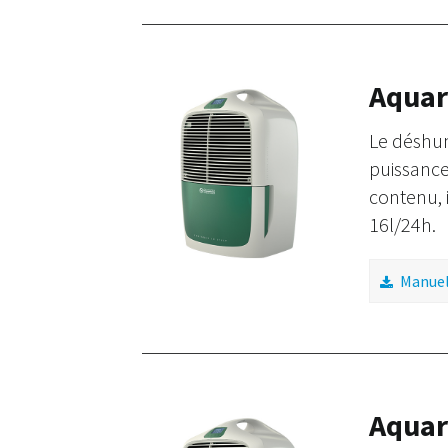
Aquar
Le déshum
puissance
contenu, i
16l/24h.
Manuel 
Aquar